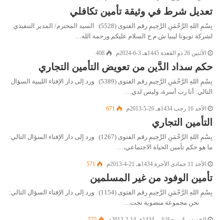
تعديل شرط في وثيقة تأمين تكافلي
بِسْمِ اللهِ الرَّحْمَنِ الرَّحِيمِ رقم الفتوى (5528) السيد المحترم/ المدير التنفيذي
لشركة تويوتا ليبيا ش.م.ح السلام عليكم ورحمة الله…
الأثنين 26 ذو القعدة 1445هـ 3-6-2024م
408
حكم سداد الدَّين من تعويض التأمين التجاري
بِسْمِ اللهِ الرَّحْمَنِ الرَّحِيمِ رقم الفتوى (5389) ورد إلى دار الإفتاء الليبية السؤال
التالي: أنا رب أسرة، وليس لدي…
الأحد 16 رجب 1434هـ 26-5-2013م
671
التأمين التجاري
بِسْمِ اللهِ الرَّحْمَنِ الرَّحِيمِ رقم الفتوى (1267) ورد إلى دار الإفتاء السؤال التالي:
ما هو حكم تأمين الحياة الاجتماعي،…
الأحد 11 جمادى الآخرة 1434هـ 21-4-2013م
571
تأمين الوفود من غير المسلمين
بِسْمِ اللهِ الرَّحْمَنِ الرَّحِيمِ رقم الفتوى (1154) ورد إلى دار الإفتاء السؤال التالي:
نحن مجموعة منضوية تحت…
الخميس 4 ربيع الثاني 1434هـ 14-2-2013م
575