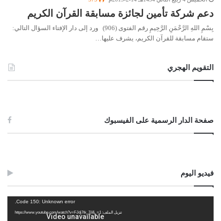
دعم شركة تأمين لجائزة مسابقة القرآن الكريم
بِسْمِ اللهِ الرَّحْمَنِ الرَّحِيمِ رقم الفتوى (906) ورد إلى دار الإفتاء السؤال التالي:
ستقام مسابقة للقرآن الكريم، يشرف عليها…
التقويم الهجري
صفحة الدار الرسمية على الفيسبوك
فيديو اليوم
مشغل
Code 150: Unknown error.
الفيديو
تنزيل الملف: https://www.youtube.com/watch?v=FJdj7tk_7jI&_=1