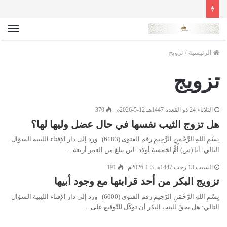
الق
الرئيسية
/
تزويج
تزويج
الثلاثاء 24 ذو القعدة 1447هـ 12-5-2026م
370
هل تزوج الثيب نفسها في حال عضل وليها لها؟
بِسْمِ اللهِ الرَّحْمَنِ الرَّحِيمِ رقم الفتوى (6183) ورد إلى دار الإفتاء الليبية السؤال
التالي: أنا (س) أُمٌّ لخمسة أولاد: ابن يبلغ من العمر أربعة…
السبت 13 رجب 1447هـ 3-1-2026م
191
تزويج البكر من أحد قرابتها مع وجود أبيها
بِسْمِ اللهِ الرَّحْمَنِ الرَّحِيمِ رقم الفتوى (6000) ورد إلى دار الإفتاء الليبية السؤال
التالي: هل يحقّ للبنت البكر أن توكّل للتّوقيع على…