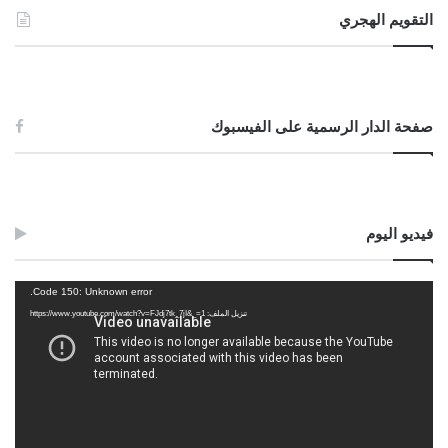
التقويم الهجري
صفحة الدار الرسمية على الفيسبوك
فيديو اليوم
مشغل
Code 150: Unknown error.
الفيديو
تنزيل الملف: https://www.youtube.com/watch?v=FJdj7tk_7jI&_=1