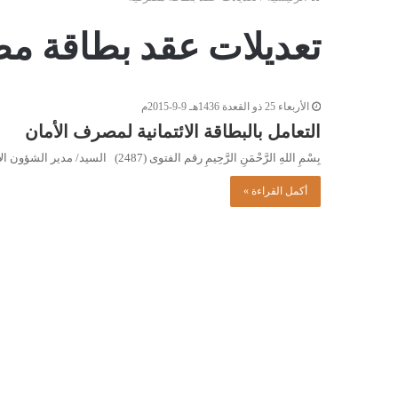
تعديلات عقد بطاقة م
الأربعاء 25 ذو القعدة 1436هـ 9-9-2015م
التعامل بالبطاقة الائتمانية لمصرف الأمان
بِسْمِ اللهِ الرَّحْمَنِ الرَّحِيمِ رقم الفتوى (2487) السيد/ مدير الشؤون الإدارية بمصرف الأمان المكلف. السلام عليكم ورحمة الله وبركاته.…
أكمل القراءة »