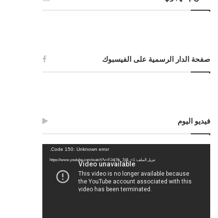
صفحة الدار الرسمية على الفيسبوك
فيديو اليوم
مشغل
Code 150: Unknown error.
الفيديو
تنزيل الملف: https://www.youtube.com/watch?v=FJdj7tk_7jI&_=1