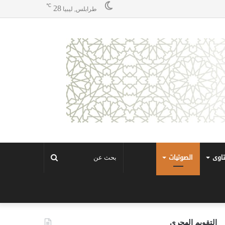
℃
28
طرابلس, ليبيا
تاوى
الصوتيات
بحث
عن
التقويم الهجري