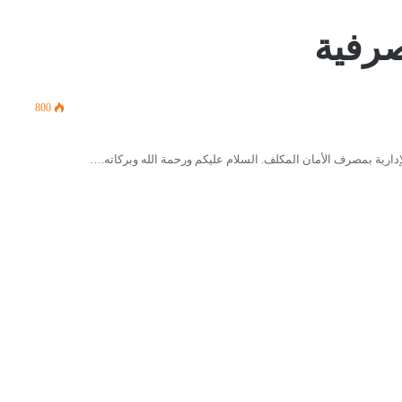
صرفية
800