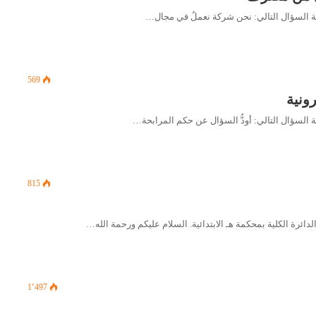
569
رونية
815
1٬497