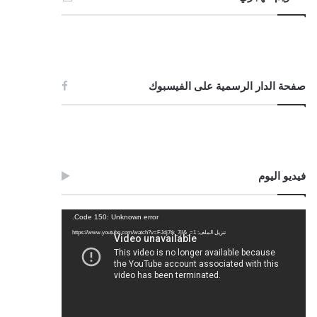
صفحة الدار الرسمية على الفيسبوك
فيديو اليوم
مشغل
Code 150: Unknown error.
الفيديو
تنزيل الملف: https://www.youtube.com/watch?v=FJdj7tk_7jI&_=1