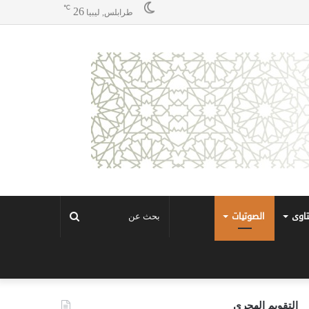
℃
26
طرابلس, ليبيا
تاوى
الصوتيات
بحث
عن
التقويم الهجري