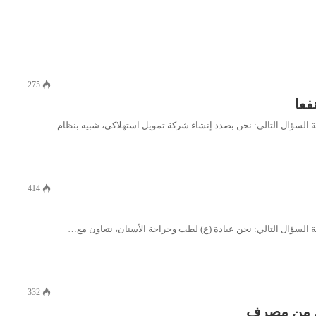
275
فعا
414
332
يل من مصرف