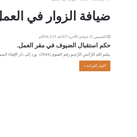
ضيافة الزوار في العم
الخميس 22 جمادى الآخرة 1437هـ 31-3-2016م
حكم استقبال الضيوف في مقر العمل.
بِسْمِ اللهِ الرَّحْمَنِ الرَّحِيمِ رقم الفتوى (2844) ورد إلى دار الإفتاء السؤال التالي: هل يجوز للموظف أن يقدم لزواره…
أكمل القراءة »