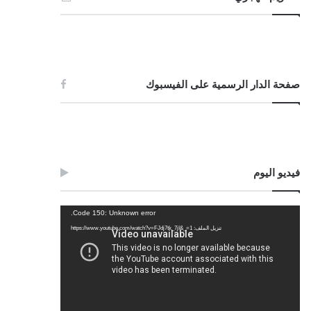
صفحة الدار الرسمية على الفيسبوك
فيديو اليوم
مشغل
Code 150: Unknown error.
الفيديو
تنزيل الملف: https://www.youtube.com/watch?v=FJdj7tk_7jI&_=1