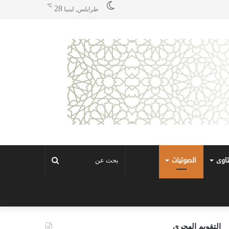
℃
28
طرابلس, ليبيا
تاوى
الصوتيات
بحث
عن
التقويم الهجري