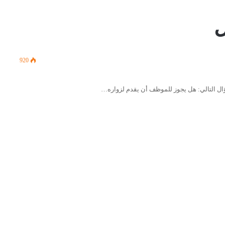
ل
920