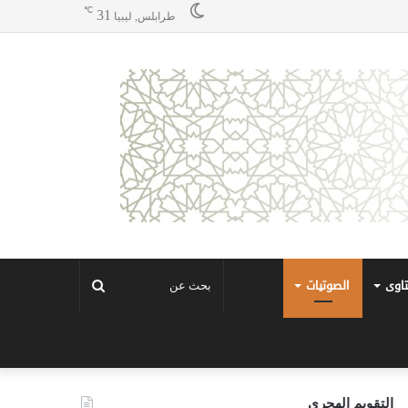
℃
31
طرابلس, ليبيا
تاوى
الصوتيات
بحث
عن
التقويم الهجري