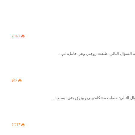
2٬027
947
1٬217