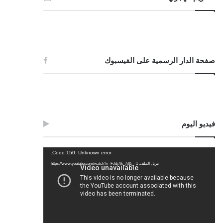
صفحة الدار الرسمية على الفيسبوك
فيديو اليوم
مشغل
Code 150: Unknown error.
الفيديو
تنزيل الملف: https://www.youtube.com/watch?v=FJdj7tk_7jI&_=1