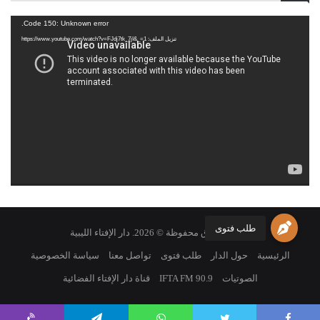
2014/9/22م
مشغل
Code 150: Unknown error.
الفيديو
تنزيل الملف: https://www.youtube.com/watch?v=FJdj7tk_7jI&_=1
Post Views:
1٬327
الوسوم
تغيير الحبس
طلب فتوى
جميع الحقوق محفوظة © 2026. دار الإفتاء الليبية
الرئيسية
حول الدار
طلب فتوى
تواصل معنا
سياسة الخصوصية
الصوتيات
IFTA FM 90.9
قناة دار الإفتاء الفضائية