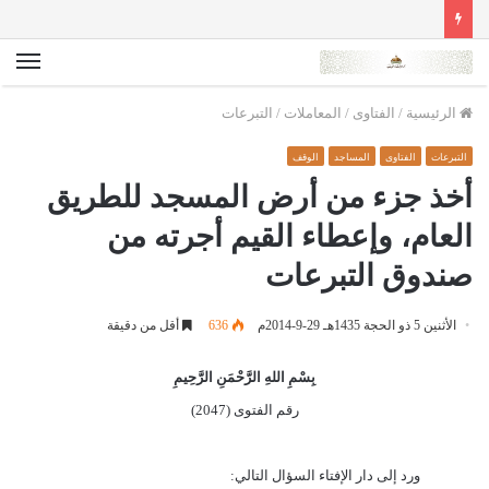
الق
الرئيسية
/
الفتاوى
/
المعاملات
/
التبرعات
التبرعات
الفتاوى
المساجد
الوقف
أخذ جزء من أرض المسجد للطريق
العام، وإعطاء القيم أجرته من
صندوق التبرعات
الأثنين 5 ذو الحجة 1435هـ 29-9-2014م
636
أقل من دقيقة
بِسْمِ اللهِ الرَّحْمَنِ الرَّحِيمِ
رقم الفتوى (2047)
ورد إلى دار الإفتاء السؤال التالي: