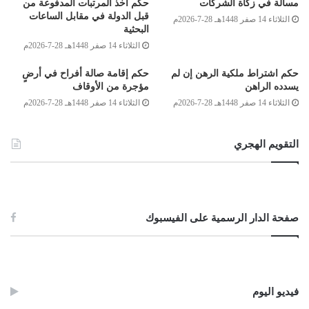
مسألة في زكاة الشركات
حكم أخذ المرتبات المدفوعة من
من قول الشارح: أن ما كان لله فلا بأس أن يستعان ببعضه في بعض” [شرح
قبل الدولة في مقابل الساعات
الثلاثاء 14 صفر 1448هـ 28-7-2026م
البحثية
مختصر خليل للخرشي مع حاشية العدوي:95/7]
، ويجوز كذلك إعطاء القيم من
الثلاثاء 14 صفر 1448هـ 28-7-2026م
صندوق المسجد إذا لم يكن له مرتب من وزارة الأوقاف والشؤون الإسلامية،
حكم اشتراط ملكية الرهن إن لم
حكم إقامة صالة أفراح في أرضٍ
فمال الصندوق يصرف منه على كل شؤون المسجد الذي تمكنه من أداء دوره
يسدده الراهن
مؤجرة من الأوقاف
المطلوب،
والله أعلم.
الثلاثاء 14 صفر 1448هـ 28-7-2026م
الثلاثاء 14 صفر 1448هـ 28-7-2026م
وصلى الله على سيدنا محمد وعلى آله وصحبه وسلم
التقويم الهجري
لجنة الفتوى بدار الإفتاء
:
أحمد ميلاد قدور
صفحة الدار الرسمية على الفيسبوك
محمد الهادي كريدان
الصادق بن عبد الرحمن الغرياني
مفتي عام ليبيا
فيديو اليوم
27/ذو القعدة/1435هـ