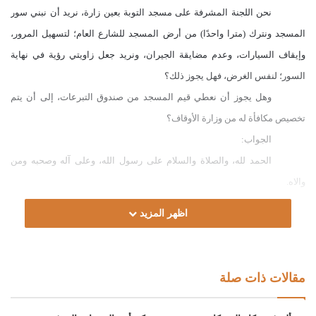
نحن اللجنة المشرفة على مسجد التوبة بعين زارة، نريد أن نبني سور
المسجد ونترك (مترا واحدًا) من أرض المسجد للشارع العام؛ لتسهيل المرور،
وإيقاف السيارات، وعدم مضايقة الجيران، ونريد جعل زاويتي رؤية في نهاية
السور؛ لنفس الغرض، فهل يجوز ذلك؟
وهل يجوز أن نعطي قيم المسجد من صندوق التبرعات، إلى أن يتم
تخصيص مكافأة له من وزارة الأوقاف؟
الجواب:
الحمد لله، والصلاة والسلام على رسول الله، وعلى آله وصحبه ومن
والاه.
أما بعد:
اظهر المزيد
فإذا كان الأمر كما ذكر في السؤال، فيجوز الأخذ من أرض المسجد
للطريق أو المقبرة، وبالعكس؛ عند الحاجة إلى ذلك؛ لأن ما كان لله لا بأس أن
يستعان ببعضه في بعض، وينقل من بعضه في بعض، قال الخرشي رحمه الله:
مقالات ذات صلة
“ومثل توسعة المسجد توسعة طريق المسلمين ومقبرتهم”، وعقّب العدوي عليه:
“في (عج) وتبعه (عب): وسكت عن توسيع بعض الثلاث من بعض …، ويؤخذ الجواز