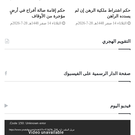
وصلى الله على سيدنا محمد وعلى آله وصحبه وسلم
حكم اشتراط ملكية الرهن إن لم
حكم إقامة صالة أفراح في أرضٍ
يسدده الراهن
مؤجرة من الأوقاف
الثلاثاء 14 صفر 1448هـ 28-7-2026م
الثلاثاء 14 صفر 1448هـ 28-7-2026م
لجنة الفتوى بدار الإفتاء:
أحمد ميلاد قدور
التقويم الهجري
أحمد محمد الكوحة
الصادق بن عبد الرحمن الغرياني
صفحة الدار الرسمية على الفيسبوك
مفتي عام ليبيا
06/جمادى الأولى/1437هـ
15/فبراير/2016م
فيديو اليوم
Post Views:
1٬340
الوسوم
إمامة مأموم
شروط الإمامة
مشغل
Code 150: Unknown error.
الفيديو
تنزيل الملف: https://www.youtube.com/watch?v=FJdj7tk_7jI&_=1