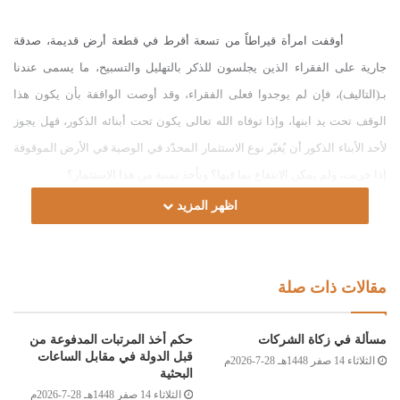
أوقفت امرأة قيراطاً من تسعة أقرط في قطعة أرض قديمة، صدقة
جارية على الفقراء الذين يجلسون للذكر بالتهليل والتسبيح، ما يسمى عندنا
بـ(التاليف)، فإن لم يوجدوا فعلى الفقراء، وقد أوصت الواقفة بأن يكون هذا
الوقف تحت يد ابنها، وإذا توفاه الله تعالى يكون تحت أبنائه الذكور، فهل يجوز
لأحد الأبناء الذكور أن يُغيّر نوع الاستثمار المحدّد في الوصية في الأرض الموقوفة
إذا خربت، ولم يمكن الانتفاع بما فيها؟ ويأخذ نسبة من هذا الاستثمار؟
الجواب:
اظهر المزيد
الحمد لله، والصلاة والسلام على رسول الله، وعلى آله وصحبه ومن والاه.
أما بعد:
فلا يجوز لناظر الوقف أن يستثمره بمقابلٍ لنفسه، أو لأحد أقاربه؛ لما في
مقالات ذات صلة
ذلك من تهمة المحاباة، ولأنه بمنزلة الوكيل ونحوه، ممن لا يتصرف لنفسه إلا
بإذن، فإن تعدى وفعل تعقبه القاضي، فيمضي إن كان صواباً، ويرد غير الصواب،
مسألة في زكاة الشركات
حكم أخذ المرتبات المدفوعة من
قبل الدولة في مقابل الساعات
الثلاثاء 14 صفر 1448هـ 28-7-2026م
قال ابن مرزوق رحمه الله: “وحيث تكون له أجرة المثل، فالذي يمكنه منها، وينظر
البحثية
في تقديرها، الإمام الأعظم، أو نائبه، أو قاضي الجماعة، ولا يتولى ذلك الناظر
الثلاثاء 14 صفر 1448هـ 28-7-2026م