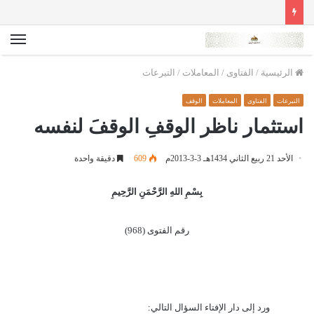
الق
الرئيسية
/
الفتاوى
/
المعاملات
/
التبرعات
التبرعات
الفتاوى
المعاملات
الوقف
استثمار ناظر الوقفِ الوقفَ لنفسه
الأحد 21 ربيع الثاني 1434هـ 3-3-2013م
609
دقيقة واحدة
بِسْمِ اللهِ الرَّحْمَنِ الرَّحِيمِ
رقم الفتوى (968)
ورد إلى دار الإفتاء السؤال التالي: