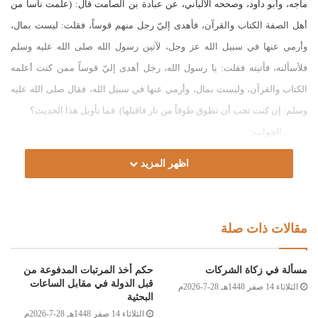
ماجه، وأبو داود، وصححه الألباني، عن عبادة بن الصامت قال: (علّمت ناساً من
أهل الصفة الكتاب والقرآن، فأهدى إليّ رجل منهم قوساً، فقلت: ليست بمال،
وأرمي عنها في سبيل الله عز وجل، لآتين رسول الله صلى الله عليه وسلم
فلأسألنه، فأتيته فقلت: يا رسول الله، رجل أهدى إليّ قوساً ممن كنت أعلمه
الكتاب والقرآن، وليست بمال، وأرمي عنها في سبيل الله، فقال صلى الله عليه
وسلم: إن كنت تحب أن تطوق طوقاً من نار فاقبلها). فما تأويل هذا الحديث؟
الجواب:
الحمد لله، والصلاة والسلام على رسول الله، وعلى آله وصحبه ومن والاه.
اظهر المزيد
أما بعد:
فإن أخذ الهدايا من طلبة القرآن لمن لا يتقاضى أجرة هو في معنى الأجرة،
والأجرة من الطلاب محل خلاف بين أهل العلم، وجمهور أهل العلم من المالكية،
مقالات ذات صلة
والشافعية، وبعض الحنفية، على جواز أخذ الأجرة، والدليل على الجواز ماجاء في
الصحيح عَنِ ابْنِ عَبَّاسٍ رضي الله عنه: أَنَّ نَفَراً مِنْ أَصْحَابِ النَّبِيِّ صلى الله عليه
مسألة في زكاة الشركات
حكم أخذ المرتبات المدفوعة من
وسلم مَرُّوا بِمَاءٍ، فِيهِمْ لَدِيغٌ ، فَعَرَضَ لَهُمْ رَجُلٌ مِنْ أَهْلِ الْمَاءِ فَقَالَ: هَلْ فِيكُمْ مِنْ
قبل الدولة في مقابل الساعات
الثلاثاء 14 صفر 1448هـ 28-7-2026م
البحثية
رَاقٍ إنَّ فِي الْمَاءِ رَجُلاً لَدِيغًا؟ فَانْطَلَقَ رَجُلٌ مِنْهُمْ فَقَرَأَ بِفَاتِحَةِ الْكِتَابِ عَلَى شَاءٍ [أي
الثلاثاء 14 صفر 1448هـ 28-7-2026م