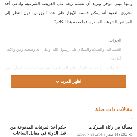
ومنها مبنى مؤجر، ونريد أن نقسم ريعه على الفريضة الشرعية، وادعى أحد
محرري العقود أنه يمكن قسمة الإيجار على عدد الرؤوس، دون النظر إلى
الفرائض الشرعية المقدرة. فما صحة هذا الكلام؟
الجواب:
الحمد لله، والصلاة والسلام على رسول الله، وعلى آله وصحبه ومن والاه.
أما بعد:
فالواجب أن تقسم التركة على الفرائض الشرعية المقدرة؛ لقول النبي
صلى الله عليه وسلم: (إن الله أعطى لكل ذي حق حقه)[الترمذي: 2267] وقد
اظهر المزيد
ذكرت آيات المواريث هذه الحقوق وبينتها، ولقوله صلى الله عليه وسلم: (أدوا
الفرائض فما بقي فلأقرب رجل ذكر) [صحيح مسلم :4226] إلا إذا أراد بعض الورثة
أن يترك بعض حقه، ويتنازل لغيره، فله ذلك، والله أعلم.
مقالات ذات صلة
وصلى الله على سيدنا محمد وعلى آله و
صحبه و
سلم
مسألة في زكاة الشركات
حكم أخذ المرتبات المدفوعة من
قبل الدولة في مقابل الساعات
الثلاثاء 14 صفر 1448هـ 28-7-2026م