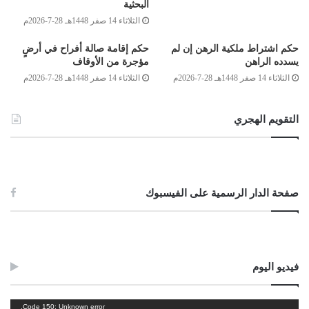
البحثية
الصادق بن عبد الرحمن الغرياني
الثلاثاء 14 صفر 1448هـ 28-7-2026م
مفتي عام ليبيا
حكم اشتراط ملكية الرهن إن لم
حكم إقامة صالة أفراح في أرضٍ
9/جمادى الأولى/1434هـ
يسدده الراهن
مؤجرة من الأوقاف
2013/3/21
الثلاثاء 14 صفر 1448هـ 28-7-2026م
الثلاثاء 14 صفر 1448هـ 28-7-2026م
التقويم الهجري
صفحة الدار الرسمية على الفيسبوك
Post Views:
1٬658
فيديو اليوم
الوسوم
الشرعية
الفرائض
مقدرة
مشغل
Code 150: Unknown error.