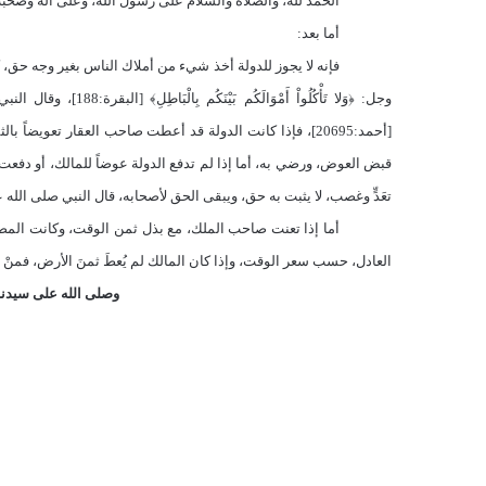
الحمد لله، والصلاة والسلام على رسول الله، وعلى آله وصحبه 
أما بعد:
فإنه لا يجوز للدولة أخذ شيء من أملاك الناس بغير وجه حق، ك
وجل: ﴿وَلا تَأْكُلُواْ
[أحمد:20695]، فإذا كانت الدولة قد أعطت صاحب العقار تعويض
قبض العوض، ورضي به، أما إذا لم تدفع الدولة عوضاً للمالك، أو دفعت 
تعَدٍّ وغصب، لا يثبت به حق، ويبقى الحق لأصحابه، قال النبي صلى الله عليه وسلم: (
أما إذا تعنت صاحب الملك، مع بذل ثمن الوقت، وكانت المصلح
العادل، حسب سعر الوقت، وإذا كان المالك لم يُعطَ ثمنَ الأرض، فمنْ حقّ
وصلى الله على سيدنا