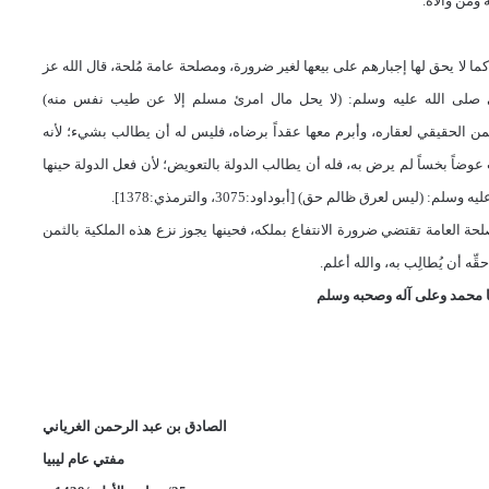
ومن والاه.
ما لا يحق لها إجبارهم على بيعها لغير ضرورة، ومصلحة عامة مُلحة، قال الله عز
 أَمْوَالَكُم بَيْنَكُم بِالْبَاطِلِ﴾ [البقرة:188]، وقال النبي صلى الله عليه وسلم: (لا يحل مال امرئ مسلم إلا عن طيب نفس منه)
اً بالثمن الحقيقي لعقاره، وأبرم معها عقداً برضاه، فليس له أن يطالب بشيء؛ لأنه
عوضاً بخساً لم يرض به، فله أن يطالب الدولة بالتعويض؛ لأن فعل الدولة حينها
ليس لعرق ظالم حق) [أبوداود:3075، والترمذي:1378].
ة العامة تقتضي ضرورة الانتفاع بملكه، فحينها يجوز نزع هذه الملكية
بالثمن
ِه أن يُطالِب به، والله أعلم.
 محمد وعلى آله وصحبه وسلم
الصادق بن عبد الرحمن الغرياني
مفتي عام ليبيا