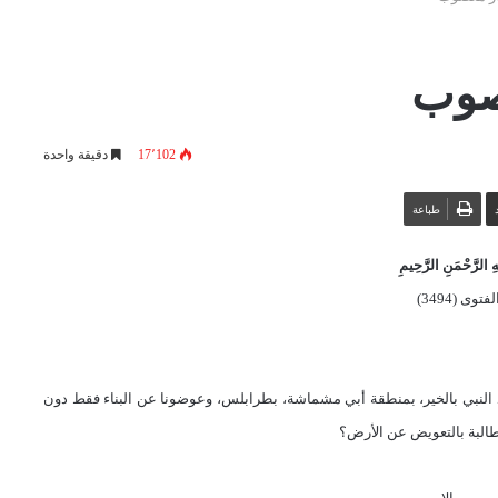
صوب
17٬102
دقيقة واحدة
طباعة
 الرَّحْمَنِ الرَّحِيمِ
لفتوى (
3494
)
الكائن بشارع عبد النبي بالخير، بمنطقة أبي مشماشة، بطرابلس، وعوضونا عن البناء فقط دون
طالبة بالتعويض عن الأرض؟