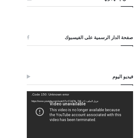
صفحة الدار الرسمية على الفيسبوك
فيديو اليوم
مشغل
Code 150: Unknown error.
الفيديو
تنزيل الملف: https://www.youtube.com/watch?v=FJdj7tk_7jI&_=1