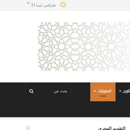
℃
31
طرابلس, ليبيا
تاوى
الصوتيات
بحث
عن
التقويم الهجري