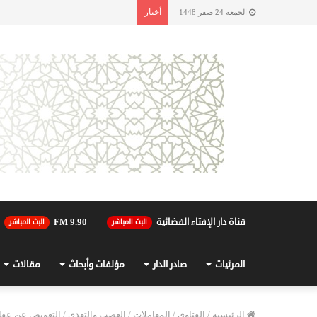
أخبار
الجمعة 24 صفر 1448
قناة دار الإفتاء الفضائية
90.FM 9
البث المباشر
البث المباشر
المرئيات
صادر الدار
مؤلفات وأبحاث
مقالات
الرئيسية
/
الفتاوى
/
المعاملات
/
الغصب والتعدي
/
التعويض عن عق