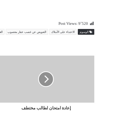
Post Views:
9٬520
الوسوم
الاعتداء على الأملاك
التعويض عن غصب عفار مغصوب
ال
إعادة امتحان لطالب مختطف