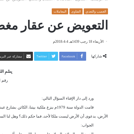
الغصب والتعدي
الفتاوى
المعاملات
التعويض عن عقار مغ
الأربعاء 18 رجب 1439هـ 4-4-2018م
شاركها
Facebook
Twitter
مشاركة عبر البريد
بِسْمِ اللهِ
رقم ا
ورد إلى دار الإفتاء السؤال التالي:
قامت الدولة سنة 1979م بنزع ملكية بيتنا، 
الأرض، بدعوى أن الأرض ليست ملكا لأحد، فما حكم ذلك؟ وهل لنا الم
الجواب: