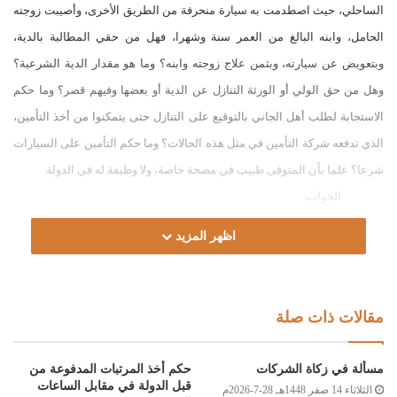
الساحلي، حيث اصطدمت به سيارة منحرفة من الطريق الأخرى، وأصيبت زوجته
الحامل، وابنه البالغ من العمر سنة وشهرا، فهل من حقي المطالبة بالدية،
وبتعويض عن سيارته، وبثمن علاج زوجته وابنه؟ وما هو مقدار الدية الشرعية؟
وهل من حق الولي أو الورثة التنازل عن الدية أو بعضها وفيهم قصر؟ وما حكم
الاستجابة لطلب أهل الجاني بالتوقيع على التنازل حتى يتمكنوا من أخذ التأمين،
الذي تدفعه شركة التأمين في مثل هذه الحالات؟ وما حكم التأمين على السيارات
شرعا؟ علما بأن المتوفى طبيب في مصحة خاصة، ولا وظيفة له في الدولة.
الجواب:
الحمد لله، والصلاة والسلام على رسول الله، وعلى آله وصحبه ومن
اظهر المزيد
والاه.
أما بعد:
فإنه يلزم القاتل بالخطأ الكفارة والدية؛ لقوله تعالى: (وَمَن قَتَلَ مُؤْمِنًا
مقالات ذات صلة
خَطَأً فَتَحْرِيرُ رَقَبَةٍ مُّؤْمِنَةٍ وَدِيَةٌ مُّسَلَّمَةٌ إِلَى أَهْلِهِ إِلَّا أَنْ يَّصَّدَّقُواْ) [النساء:92]، ولعدم
وجود الرقبة يلزمه صيام شهرين متتابعين؛ لقوله تعالى: (فَمَن لَّمْ يَجِدْ فَصِيَامُ
مسألة في زكاة الشركات
حكم أخذ المرتبات المدفوعة من
شَهْرَيْنِ مُتَتَابِعَيْنِ تَوْبَةً مِّنَ اللَّهِ وَكَانَ اللَّهُ عَلِيمًا حَكِيمًا) [النساء:92]، ومقدار دية
قبل الدولة في مقابل الساعات
الثلاثاء 14 صفر 1448هـ 28-7-2026م