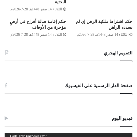
البحثية
الرجل: مائة من الإبل؛ لحديث سهل بن أبي حَثْمة رضي الله عنه [أبوداود:4521]،
الثلاثاء 14 صفر 1448هـ 28-7-2026م
وهي من خمسة أًصناف، قال اللخمي رحمه الله: “فالديةُ من الإبل إذا كان القتل
حكم اشتراط ملكية الرهن إن لم
حكم إقامة صالة أفراح في أرضٍ
خطأً أخماسًا: عشرون بنت مخاض، وعشرون بنت لبون، وعشرون ابن لبون،
يسدده الراهن
مؤجرة من الأوقاف
وعشرون حِقَّة، وعشرون جَذَعَة” [التبصرة: 64،63/13]، ولأهل المدن (4250)
الثلاثاء 14 صفر 1448هـ 28-7-2026م
الثلاثاء 14 صفر 1448هـ 28-7-2026م
جرامًا من الذهب الخالص، أو ما يعادلها من المال، وذلك لما ثبت أن عمر رضي
الله عنه فرض على أهل الذهب في الدية ألف دينار، وعلى أهل الورق اثنى عشر
التقويم الهجري
ألف درهم [أبوداود:4252].
وقد نقل الترمذي وابن المنذر رحمهما الله الإجماع، على أن الدية في
القتل الخطأ تكون مؤجلة على ثلاث سنوات، أي على ثلاث دفعات، في نهاية كل
صفحة الدار الرسمية على الفيسبوك
سنة دفعة، وفي المدونة قال الإمام مالك رحمه الله: “ليس يؤخذ في الدية إلا
الإبل والدنانير والدراهم، قلت: ففي كم تؤخذ الدية في قول مالك؟ قال: في ثلاث
سنين، قلت: من الإبل والدنانير والدراهم في ثلاث سنين؟ قال: نعم”
[المدونة:567/4].
فيديو اليوم
وإذا تم الاتفاق بين الطرفين على دفعها مالا بدلا من الذهب، فإنه تدفع
مرة واحدة في مجلس الاتفاق؛ لأن التأجيل يترتب عليه التأخير في الصرف
مشغل
Code 150: Unknown error.