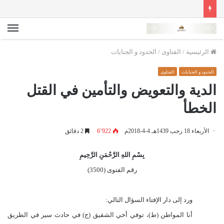
الق
الرئيسية
/
الفتاوى
/
الحدود و الجنايات
الحدود و الجنايات
الفتاوى
الدية والتعويض والتأمين في القتل
الخطأ
الأربعاء 18 رجب 1439هـ 4-4-2018م
6٬922
2 دقائق
بِسْمِ اللهِ الرَّحْمَنِ الرَّحِيمِ
رقم الفتوى (
3500
)
ورد إلى دار الإفتاء السؤال التالي:
أنا المواطن (ط)، توفي أخي
ال
شقيق (ج) في حادث سير في الطريق