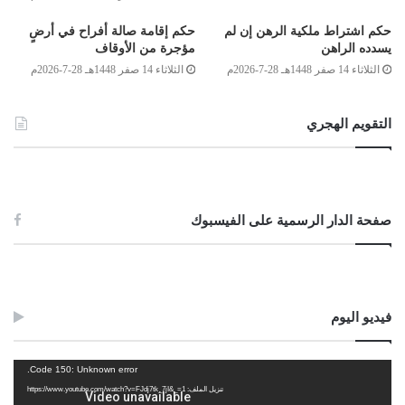
حكم اشتراط ملكية الرهن إن لم
حكم إقامة صالة أفراح في أرضٍ
يسدده الراهن
مؤجرة من الأوقاف
لجنة الفتوى بدار الإفتاء:
الثلاثاء 14 صفر 1448هـ 28-7-2026م
الثلاثاء 14 صفر 1448هـ 28-7-2026م
أحمد ميلاد قدور
أحمد محمد الكوحة
التقويم الهجري
محمد علي عبد القادر
الصادق بن عبد الرحمن الغرياني
صفحة الدار الرسمية على الفيسبوك
مفتي عام ليبيا
9/صفر/1435هـ
2013/12/12م
فيديو اليوم
Post Views:
1٬157
الوسوم
الرجوع في الوقف
مشغل
Code 150: Unknown error.
الفيديو
تنزيل الملف: https://www.youtube.com/watch?v=FJdj7tk_7jI&_=1