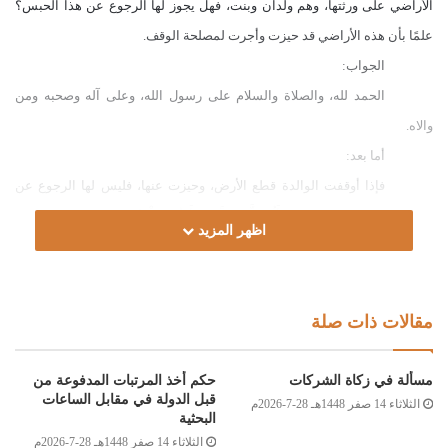
الأراضي على ورثتها، وهم ولدان وبنت، فهل يجوز لها الرجوع عن هذا الحبس؟
علمًا بأن هذه الأراضي قد حيزت وأجرت لمصلحة الوقف.
الجواب:
الحمد لله، والصلاة والسلام على رسول الله، وعلى آله وصحبه ومن
والاه.
أما بعد:
فإذا أوقفت الوالدة قطع الأرض، وحيزت عنها، فليس لها الرجوع عن
الوقف؛ لقول الله تعالى:
)
يَا أَيُّهَا الَّذِينَ آَمَنُوا أَوْفُوا بِالْعُقُودِ
(
، ولقول النبي صلى
اظهر المزيد
الله عليه وسلم لعمر في صدقته: “(إن شئت حبست أصلها، وتصدقت بها)، فتصدق
بها عمر، إنه لا يباع ولا يوهب ولا يورث” [البخاري:2586]، وفي رواية: (أمسك
أصلها وسبل الثمرة) [النسائي:6397] .
مقالات ذات صلة
قال الدسوقي: “ولزم (الوقف)، فإذا أراد الواقف الرجوع فيه لا يُمَكّن،
وإذا لم يـُحَز عنه أُجبر على إخراجه من تحت يده للموقوف عليه، واعلم أنه يلزم
مسألة في زكاة الشركات
حكم أخذ المرتبات المدفوعة من
ولو قال الواقف: ولي الخيار” [حاشية الدسوقي:75/4]، والله أعلم.
قبل الدولة في مقابل الساعات
الثلاثاء 14 صفر 1448هـ 28-7-2026م
البحثية
وصلى الله على سيدنا محمد وعلى آله وصحبه وسلم
الثلاثاء 14 صفر 1448هـ 28-7-2026م