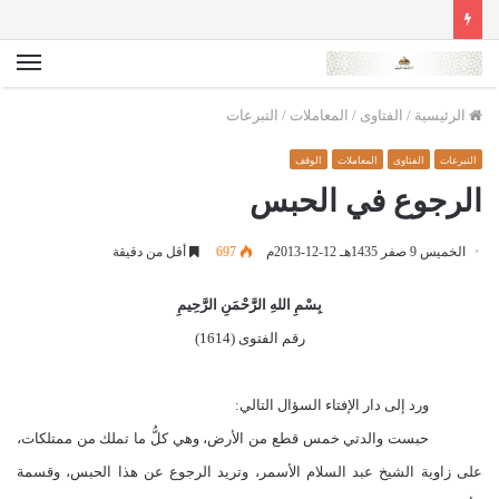
الق
الرئيسية
/
الفتاوى
/
المعاملات
/
التبرعات
التبرعات
الفتاوى
المعاملات
الوقف
الرجوع في الحبس
الخميس 9 صفر 1435هـ 12-12-2013م
697
أقل من دقيقة
بِسْمِ اللهِ الرَّحْمَنِ الرَّحِيمِ
رقم الفتوى (1614)
ورد إلى دار الإفتاء السؤال التالي:
حبست والدتي خمس قطع من الأرض، وهي كلُّ ما تملك من ممتلكات،
على زاوية الشيخ عبد السلام الأسمر، وتريد الرجوع عن هذا الحبس، وقسمة