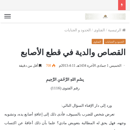
الق
الرئيسية
/
الفتاوى
/
الحدود و الجنايات
الحدود و الجنايات
الفتاوى
القصاص والدية في قطع الأصابع
الخميس 1 جمادى الآخرة 1434هـ 11-4-2013م
708
أقل من دقيقة
بِسْمِ اللهِ الرَّحْمَنِ الرَّحِيمِ
رقم الفتوى (1116)
ورد إلى دار الإفتاء السؤال التالي:
تعرض شخص للضرب بالسيوف، فأدى ذلك إلى إعاقةِ أصابع يده، وتشويه
وجهه، فهل يحق له المطالبة بتعويض مادي؟ علما بأن ذلك أعاقهُ عن اكتساب