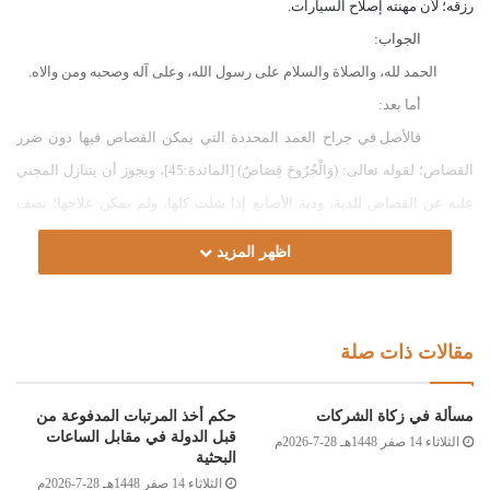
رزقه؛ لأن مهنته إصلاح السيارات.
الجواب:
الحمد لله، والصلاة والسلام على رسول الله، وعلى آله وصحبه ومن والاه.
أما بعد:
فالأصل في جراح العمد المحددة التي يمكن القصاص فيها دون ضرر
القصاص؛ لقوله تعالى: (وَالْجُرُوحَ قِصَاصٌ) [المائدة:45]، ويجوز أن يتنازل المجني
عليه عن القصاص للدية، ودية الأصابع إذا شلت كلها، ولم يمكن علاجها؛ نصف
الدية الكاملة، ومقداره (2125) جراما من الذهب الخالص، وفي كل أصبع عشر
اظهر المزيد
الدية (425) جراما من الذهب الخالص، وجراح الوجه إن كانت موضحة ففي كل
جرح نصف عشر الدية، (212.5) جراما من الذهب الخالص، وباقي جراح الوجه فيها
حكومة باجتهاد الحاكم، ويجوز أن يصطلح الجاني والمجني عليه على أكثر من ذلك
مقالات ذات صلة
أو أقل، قال الدردير رحمه الله: “(وجاز صلحه) أي: الجاني (في) جناية (عمد)، قتلا
كان مع ولي الدم أو جرحا مع المجني عليه، (بأقل) من دية المجني عليه (أو أكثر)
مسألة في زكاة الشركات
حكم أخذ المرتبات المدفوعة من
منها، حالاّ ولأجل قريب أو بعيد، وبعين وعرض وغيرهما”[الشرح الكبير:263/4]،
قبل الدولة في مقابل الساعات
الثلاثاء 14 صفر 1448هـ 28-7-2026م
البحثية
وإذا كلف هذا الضرر المجني عليه مالاً للعلاج، فعلاجه واجب على الجاني، وينبغي
الثلاثاء 14 صفر 1448هـ 28-7-2026م