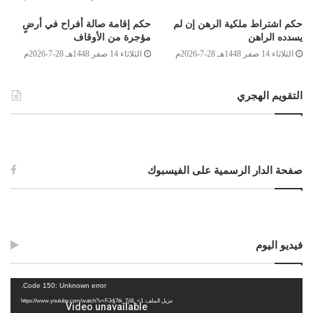
أن يعلم أن القصاص لا يجوز أن يتولاه إلا الحاكم أو من ينيبه، والله
حكم اشتراط ملكية الرهن إن لم
حكم إقامة صالة أفراح في أرضٍ
أعلم.
يسدده الراهن
مؤجرة من الأوقاف
وصلى الله على سيدنا محمد وعلى آله و
صحبه و
سلم
الثلاثاء 14 صفر 1448هـ 28-7-2026م
الثلاثاء 14 صفر 1448هـ 28-7-2026م
التقويم الهجري
الصادق بن عبد الرحمن الغرياني
مفتي عام ليبيا
28/جمادى الأولى/1434هـ
صفحة الدار الرسمية على الفيسبوك
2013/4/9
Post Views:
1٬367
الوسوم
الجراح
الدية
القصاص
فيديو اليوم
مشغل
Code 150: Unknown error.
الفيديو
تنزيل الملف: https://www.youtube.com/watch?v=FJdj7tk_7jI&_=1