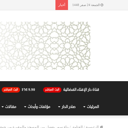
أخبار
الجمعة 24 صفر 1448
قناة دار الإفتاء الفضائية
90.FM 9
البث المباشر
البث المباشر
المرئيات
صادر الدار
مؤلفات وأبحاث
مقالات
الرئيسية
/
الفتاوى
/
بناء سور يفصل بين المسجد والمقبرة من جهة ا