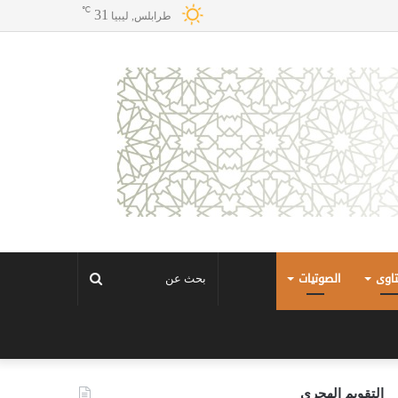
℃
31
طرابلس, ليبيا
تاوى
الصوتيات
بحث
عن
التقويم الهجري