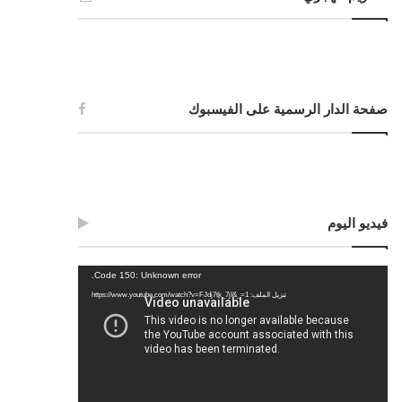
صفحة الدار الرسمية على الفيسبوك
فيديو اليوم
مشغل
Code 150: Unknown error.
الفيديو
تنزيل الملف: https://www.youtube.com/watch?v=FJdj7tk_7jI&_=1