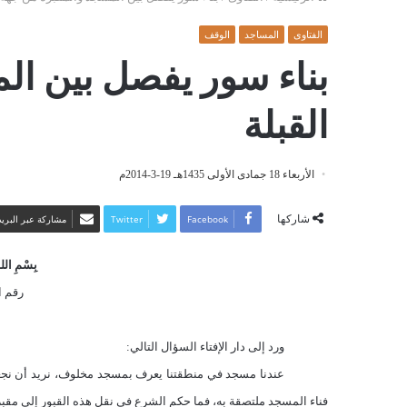
الفتاوى
المساجد
الوقف
بناء سور يفصل بين ال
القبلة
الأربعاء 18 جمادى الأولى 1435هـ 19-3-2014م
شاركها
Facebook
Twitter
مشاركة عبر البريد
بِسْمِ اللهِ
رقم الف
ورد إلى دار الإفتاء السؤال التالي:
عندنا مسجد في منطقتنا يعرف بمسجد مخلوف، نريد أن نجعل بي
فناء المسجد ملتصقة به، فما حكم الشرع في نقل هذه القبور إلى مقبر