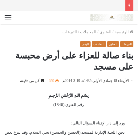
الق
الرئيسية
/
الفتاوى
/
المعاملات
/
التبرعات
التبرعات
الفتاوى
المعاملات
الوقف
بناء صالة للعزاء على أرض محبسة
على مسجد
الأربعاء 18 جمادى الأولى 1435هـ 19-3-2014م
659
أقل من دقيقة
بِسْمِ اللهِ الرَّحْمَنِ الرَّحِيمِ
رقم الفتوى (1840)
ورد إلى دار الإفتاء السؤال التالي:
نحن اللجنة الإدارية لمسجد (الحسن والحسين) بحي السلام، وقد تبرع بعض