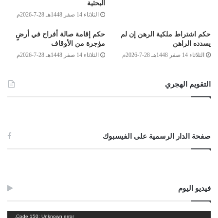
البحثية
الذي هو من الأغراض الأصلية للواقف على المسجد، وما كان لله فلا بأس أن
الثلاثاء 14 صفر 1448هـ 28-7-2026م
يستعان ببعضه على بعض
، والله أعلم.
حكم اشتراط ملكية الرهن إن لم
حكم إقامة صالة أفراح في أرضٍ
وصلى الله على سيدنا محمد وعلى آله وصحبه وسلم
يسدده الراهن
مؤجرة من الأوقاف
الثلاثاء 14 صفر 1448هـ 28-7-2026م
الثلاثاء 14 صفر 1448هـ 28-7-2026م
لجنة الفتوى بدار الإفتاء:
التقويم الهجري
أحمد ميلاد قدور
أحمد محمد الكوحة
محمد الهادي كريدان
صفحة الدار الرسمية على الفيسبوك
الصادق بن عبد الرحمن الغرياني
مفتي عام ليبيا
17/جمادى الأولى/1435هـ
فيديو اليوم
2014/3/18م
مشغل
Code 150: Unknown error.