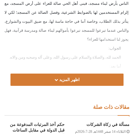
الناس بأرض لبناء مسجد، فبنى أهل الحي صالة للعزاء على أرض المسجد، مع
إلزام المستخدمين لها بالضوابط الشرعية، وفصل الصالة عن المسجد؛ لكي لا
يتأثر بذلك الطلاب، وخاصة أننا في حاجة ماسة لها، مع ضيق البيوت والشوارع،
والناس عندما تبرعوا للمسجد تبرعوا بأموالهم لبناء صالة ومدرسة قرآنية، فهل
يجوز لنا استخدامها للعزاء؟
الجواب:
الحمد لله، والصلاة والسلام على رسول الله، وعلى آله وصحبه ومن والاه.
أما بعد:
فهذه الأرض موقوفة ومحبسة لمصلحة المسجد، ولا يجوز التصرف فيها في
اظهر المزيد
غير ما حبست عليه، ولا يجوز إبطال حبسيتها ببناء صالة للمناسبات الاجتماعية
عليها، قال تعالى: ﴿فَمَن بَدَّلَهُ بَعْدَمَا سَمِعَهُ فَإِنَّمَا إِثْمُهُ عَلَى الَّذِينَ يُبَدِّلُونَهُ إِنَّ اللَّهَ
سَمِيعٌ عَلِيمٌ﴾ [البقرة:181]، قال المواق رحمه الله في شرح مختصر خليل: “(واتبع
مقالات ذات صلة
شرطه إن جاز)، قال ابن الحاجب: مهما شرط الواقف ما يجوز له اتبع، كتخصيص
مدرسة أو رباط أو أصحاب مذهب بعينه” [التاج والإكليل: 649/7]، أما بناء خلوة
مسألة في زكاة الشركات
حكم أخذ المرتبات المدفوعة من
لتحفيظ القرآن الكريم بالمسجد نفسه فلا حرج فيه؛ لأنه من تعمير المسجد،
قبل الدولة في مقابل الساعات
الثلاثاء 14 صفر 1448هـ 28-7-2026م