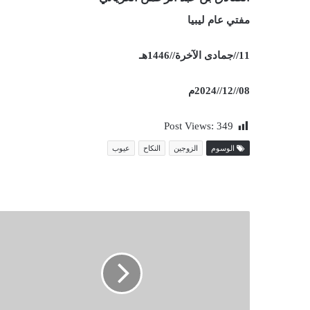
مفتي عام ليبيا
11//جمادى الآخرة//1446هـ
08//12//2024م
Post Views:
349
الوسوم
الزوجين
النكاح
عيوب