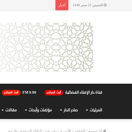
أخبار
الخميس 23 صفر 1448
قناة دار الإفتاء الفضائية
90.FM 9
البث المباشر
البث المباشر
المرئيات
صادر الدار
مؤلفات وأبحاث
مقالات
الرئيسية
/
الفتاوى
/
الأسرة
/
بيان عيب النكاح الموجود بالزوج