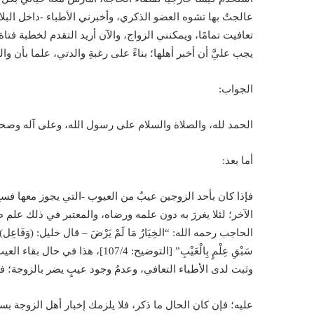
عالجتُ بها تشوه العضو الذكري، وأخبرني الأطباء -داخل البل
تعافيت تمامًا، ويمكنني الزواج، والآن أريد التقدم لخطبة ف
يجب عليَّ أن أخبر أهلها؛ بناءً على رغبةِ والدتي، علما بأن وا
الجواب:
الحمد لله، والصلاة والسلام على رسول الله، وعلى آله وصحب
أما بعد:
فإذا كان بأحد الزوجين عيبٌ من العيوب -التي يجوز معها فسخ
الآخر؛ لئلا يغررَ به دون علمه ورضاه، والمعتبر في ذلك علم 
الحاجب رحمه الله: “الخِيَارُ مَا لَمْ يَرْضَ – قال خليل: (وَفَاعِل) يرض (ضَمِي
سَبْقِ عِلْمٍ بِالْعَيْبِ” [التوضي
وثبت لدى الأطباء التعافي، وعدمُ وجود عيبٍ يضر بالزوجة؛ فل
عليه؛ فإن كان الحال ما ذكر، فلا يلزمك إخبار أهل الزوجة ب