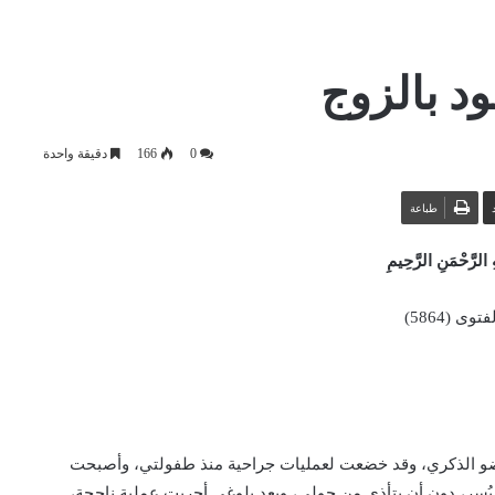
ود بالزوج
0
166
دقيقة واحدة
طباعة
 الرَّحْمَنِ الرَّحِيمِ
وى (5864)
 بالعضو الذكري، وقد خضعت لعمليات جراحية منذ طفولتي، وأصبحت
يُسر، دون أن يتأذى من حولي، وبعد بلوغي أجريت عملية ناجحة،