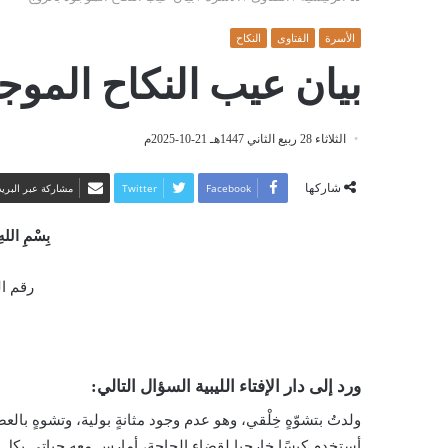
الأسرة
الفتاوى
النكاح
بيان عيب النكاح الموج
الثلاثاء 28 ربيع الثاني 1447هـ 21-10-2025م
شاركها
Facebook
Twitter
مشاركة عبر البريد
بِسْمِ اللهِ
رقم الفت
ورد إلى دار الإفتاء الليبية السؤال التالي:
ولدتُ بتشوّهٍ خِلْقي، وهو عدم وجود مثانةٍ بولية، وتشوهٍ
أستخدم كيسًا خارجيا لقضاء الحاجة، أمارس معه حياتي بكل 