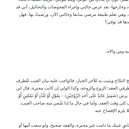
اد وخارجها- بعد عرض حالتي وإجراء الفحوصات والتحاليل، أني قد
تاة، وهي تعلم طبيعة مرضي سابقا وحالتي الآن، ورضيتْ بها، فهل
لدها قد توفي؟
ه ومن والاه.
 النكاح ويثبت به للآخر الخيار- فالواجب عليه بيان العيب للطرف
طرفي العقد؛ الزوج والزوجة، وكذا الولي إن كانت مجبرة، قال ابن
رٌ عَائِدٌ عَلَى أَحَدِ الزّوْجَيْنِ) – بِقَوْلٍ أَوْ تَلَذّذٍ أَوْ تَمْكِينٍ أَوْ
ح: 107/4]، هذا في حال بقاء العيب إلى وقت العقد، وأما في حال ما إذا شُفي منه صاحب العيب،
ا يلزم الإفصاح عنه.
سابقِ عيبك ما دامت غير مجبرة، والعقد صحيح، ولو منعت أمها أو