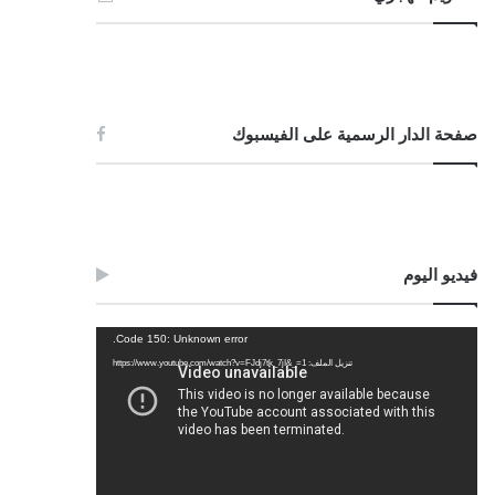
صفحة الدار الرسمية على الفيسبوك
فيديو اليوم
مشغل
Code 150: Unknown error.
الفيديو
تنزيل الملف: https://www.youtube.com/watch?v=FJdj7tk_7jI&_=1