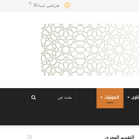
℃
36
طرابلس, ليبيا
تاوى
الصوتيات
بحث
عن
التقويم الهجري