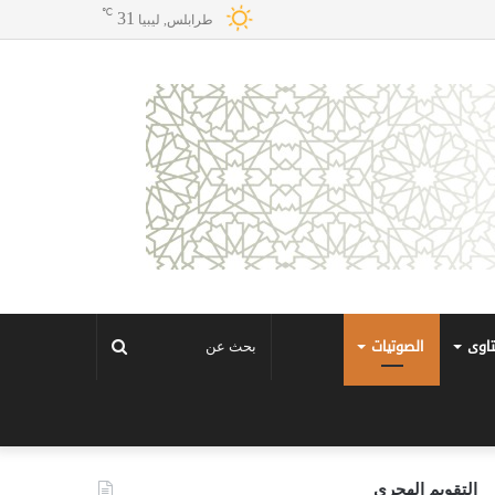
℃
31
طرابلس, ليبيا
تاوى
الصوتيات
بحث
عن
التقويم الهجري