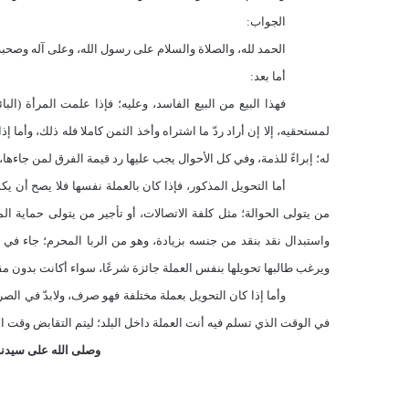
الجواب:
الحمد لله، والصلاة والسلام على رسول الله، وعلى آله وصحبه 
أما بعد:
فهذا البيع من البيع الفاسد، وعليه؛ فإذا علمت المرأة (
لمستحقيه، إلا إن أراد ردّ ما اشتراه وأخذ الثمن كاملا فله ذلك، وأما
له؛ إبراءً للذمة، وفي كل الأحوال يجب عليها رد قيمة الفرق لمن جاءها، و
أما التحويل المذكور، فإذا كان بالعملة نفسها فلا يصح أن يكو
من يتولى الحوالة؛ مثل كلفة الاتصالات، أو تأجير من يتولى حماية ال
واستبدال نقد بنقد من جنسه بزيادة، وهو من الربا المحرم؛ جاء في ق
ويرغب طالبها تحويلها بنفس العملة جائزة شرعًا، سواء أكانت بدون مقابل، أم بمق
وأما إذا كان التحويل بعملة مختلفة فهو صرف، ولابدّ في 
في الوقت الذي تسلم فيه أنت العملة داخل البلد؛ ليتم التقابض وقت الع
وصلى الله على سيدنا