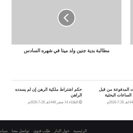
مطالبة بدية جنين ولد ميتا في شهره السادس
ت المدفوعة من قبل
حكم اشتراط ملكية الرهن إن لم يسدده
الساعات البحثية
الراهن
الثلاثاء 14 صفر 1448هـ 28-7-2026م
الرئيسية
حول الدار
طلب فتوى
تواصل معنا
سياس