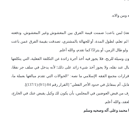
ومن والاه.
البائعة) لمن باعت؛ ضمنت قيمة الفرق بين المغشوش وغير المغشوش، ودفعته
 إذا لم تعلم، لطول المدة، أو للجهالة بالمشتري، تصدقت بقيمة الفرق عمن باعت
لو طال الزمن، أو يترادّا كما تقدم، والله أعلم.
ن وسيلة للربح، فلا يجوز فيه أخذ أجرة زائدة عن التكلفة الفعلية، التي يتكلفها
مال عند نقله، ولا يجوز أخذ شيء زائد على ذلك؛ لأنه يدخل في سلف جر نفعًا،
رارات مجمع الفقه الإسلامي ما نصه: “الحوالات التي تقدم مبالغها بعملة ما،
ابل في حدود الأجر الفعلي” [القرار رقم 84 (9/1) (137/1)].
الصرف من قبض العوضين في المجلس، بأن يكون لك وكيل يقبض عنك في الخارج،
قد، والله أعلم.
 محمد وعلى آله وصحبه وسلم