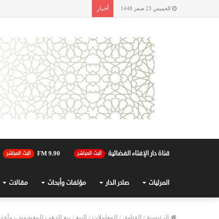
أخبار
الخميس 23 صفر 1448
قناة دار الإفتاء الفضائية
90.FM 9
البث المباشر
البث المباشر
المرئيات
صادر الدار
مؤلفات وأبحاث
مقالات
الرئيسية
/
الفتاوى
/
المعاملات
/
البيع
/
بيع الذهب المغشوش، وأخذ ال