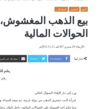
البيع
الفتاوى
المعاملات
بيع الذهب المغشوش، 
الحوالات المالية
الأربعاء 29 محرم 1437هـ 11-11-2015م
شاركها
Facebook
Twitter
مشاركة عبر البريد
بِسْمِ اللهِ
رقم الف
ورد إلى دار الإفتاء السؤال التالي:
امرأة كانت تشتري الذهب من دولة عربية، ثم تبيعه للنساء، وب
وما حكم أخذ العمولة على الحوالات المالية، داخل البلاد، وخا