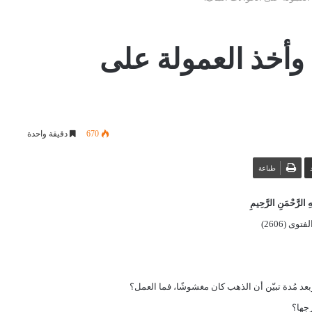
وأخذ العمولة على
670
دقيقة واحدة
طباعة
 الرَّحْمَنِ الرَّحِيمِ
توى (2606)
عد مُدة تبيّن أن الذهب كان مغشوشًا، فما العمل؟
رجها؟