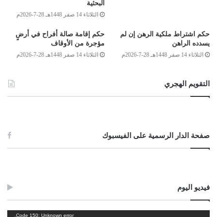
البحثية
الأوقات جماعةً من جيرانه، والبيوت القريبة منه، ولا تقام فيه الجمعة، حتى لا
الثلاثاء 14 صفر 1448هـ 28-7-2026م
يحصل انقسام وشقاق بين المسلمين؛ لإقامتها في المسجد الجديد، والله أعلم.
حكم اشتراط ملكية الرهن إن لم
حكم إقامة صالة أفراح في أرضٍ
وصلى الله على سيدنا محمد وعلى آله وصحبه وسلم
يسدده الراهن
مؤجرة من الأوقاف
الثلاثاء 14 صفر 1448هـ 28-7-2026م
الثلاثاء 14 صفر 1448هـ 28-7-2026م
لجنة الفتوى بدار الإفتاء:
التقويم الهجري
أحمد ميلاد قدور
أحمد محمد الكوحة
صفحة الدار الرسمية على الفيسبوك
الصادق بن عبد الرحمن الغرياني
مفتي عام ليبيا
28/
جمادى الآخرة/1438 هـ
27/مارس/2017م
فيديو اليوم
Post Views:
1٬085
الوسوم
إقامة الصلوات في المساجد
تعمير المساجد
تغيير الحبس
مشغل
Code 150: Unknown error.