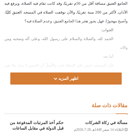
الجامع العتيق مسافة أقل من 50م تقريبًا، وقد كانت تقام فيه الصلاة، ويرفع فيه
الأذان، لأكثر من 200 سنة تقريبًا، والآن توقفت الصلاة في المسجد العتيق كليّا،
وأصبح مهجورًا، فهل يجوز هجر هذا الجامع العتيق، وعدم الصلاة فيه؟
الجواب:
الحمد لله، والصلاة والسلام على رسول الله، وعلى آله وصحبه ومن
والاه.
أما بعد:
فإن المسجد حبس على الصلاة فيه، والأصلُ أن الحبس لا يبدل ولا يغير
م
ولا يباع، ولا يتصرف فيه بمبادلة ولا غيرها؛ لقول الله تعالى: (فَمَن
بَدَّلَهُ بَعْدَمَا
اظهر المزيد
سَمِعَهُ فَإِنَّمَا إِثْمُهُ عَلَى الَّذِينَ يُبَدِّلُونَهُ إِنَّ اللَّهَ سَمِيعٌ عَلِيمٌ) [البقرة:181]، ولقول
النبي صلى الله عليه وسلم لعمر في صدقته: (أمسك أصلها، وسبل الثمرة)، وقول
عمر بعد ذلك: “لا يباع، ولا يوهب، ولا يورث” [النسائي:6432]، قال المواق رحمه
مقالات ذات صلة
الله: “(واتبع شرطه إن جاز) قال ابن الحاجب: مهما شرط الواقف ما يجوز له اتبع،
كتخصيص مدرسة أو رباط أو أصحاب مذهب بعينه” [التاج والإكليل:649/7].
مسألة في زكاة الشركات
حكم أخذ المرتبات المدفوعة من
وعليه؛ فينبغي فتح المسجد وتعميره برفع الأذان فيه، وإقامة صلوات
قبل الدولة في مقابل الساعات
الثلاثاء 14 صفر 1448هـ 28-7-2026م