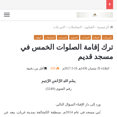
الق
الرئيسية
/
الفتاوى
/
المعاملات
/
التبرعات
التبرعات
الصلاة
العبادات
الفتاوى
المساجد
المعاملات
الوقف
ترك إقامة الصلوات الخمس في
مسجد قديم
الثلاثاء 20 شعبان 1438هـ 16-5-2017م
628
أقل من دقيقة
بِسْمِ اللهِ الرَّحْمَنِ الرَّحِيمِ
رقم الفتوى (3249)
ورد إلى دار الإفتاء السؤال التالي:
بُني مسجد في عام 2014م، بمنطقة الكشالفة بمدينة غريان، يبعد عن