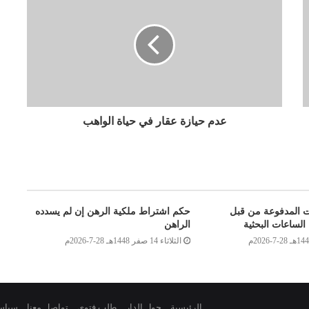
عدم حيازة عقار في حياة الواهب
ت المدفوعة من قبل
حكم اشتراط ملكية الرهن إن لم يسدده
الساعات البحثية
الراهن
الثلاثاء 14 صفر 1448هـ 28-7-2026م
الرئيسية
حول الدار
طلب فتوى
تواصل معنا
سياس