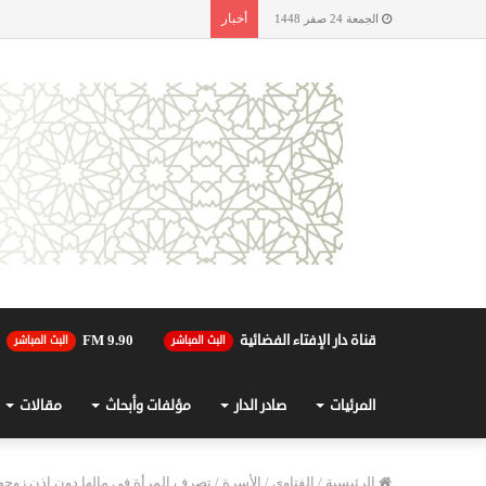
أخبار
الجمعة 24 صفر 1448
قناة دار الإفتاء الفضائية
90.FM 9
البث المباشر
البث المباشر
المرئيات
صادر الدار
مؤلفات وأبحاث
مقالات
الرئيسية
/
الفتاوى
/
الأسرة
/
تصرف المرأة في مالها دون إذن زوجه