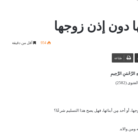
 دون إذن زوجها
954
أقل من دقيقة
طباعة
 الرَّحْمَنِ الرَّحِيمِ
توى (2582)
جها، أو أحد مِن أبنائها، فهل يصح هذا التسليم شرعًا؟
ومن والاه.