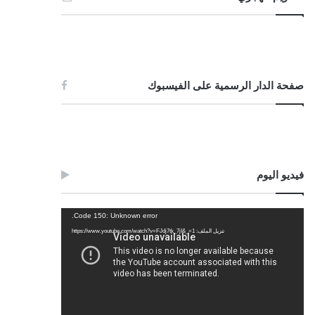
صفحة الدار الرسمية على الفيسبوك
فيديو اليوم
مشغل
Code 150: Unknown error.
الفيديو
تنزيل الملف: https://www.youtube.com/watch?v=FJdj7tk_7jI&_=1