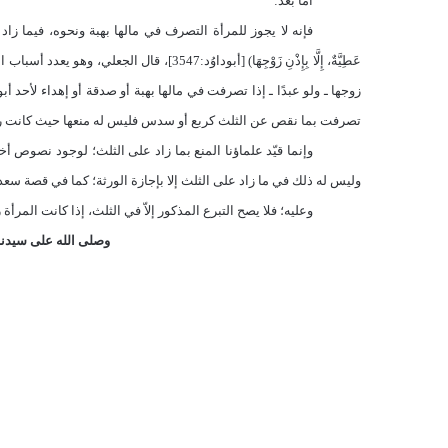
أما بعد:
فإنه لا يجوز للمرأة التصرف في مالها بهبة ونحوه، فيما زاد على ا
عَطِيَّةٌ، إِلَّا بِإِذْنِ زَوْجِهَا) [أبوداوُ
زوجها ـ ولو عبدًا ـ إذا تصرفت في مالها بهبة أو صدقة أو إهداء لأحد أب
تصرفت بما نقص عن الثلث كربع أو سدس فليس له منعها حيث كانت رشيدة، وإ
وإنما قيّد علماؤنا المنع بما زاد على الثلث؛ لوجود نصوص أ
وليس له ذلك في ما زاد على الثلث إلا بإجازة الورثة؛ كما في قصة سع
وعليه؛ فلا يصح التبرع المذكور إلاّ في الثلث، إذا كانت المرأة 
وصلى الله على سيدنا