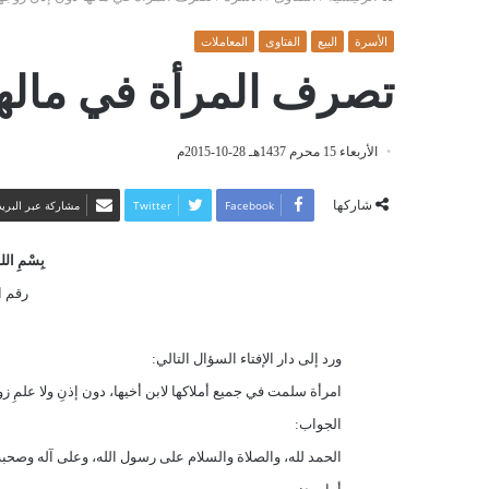
الأسرة
البيع
الفتاوى
المعاملات
تصرف المرأة في مالها
الأربعاء 15 محرم 1437هـ 28-10-2015م
شاركها
Facebook
Twitter
مشاركة عبر البريد
بِسْمِ اللهِ
رقم الف
ورد إلى دار الإفتاء السؤال التالي
:
امرأة سلمت في جميع أملاكها لابن أخيها، دون إذنِ ولا علمِ زو
الجواب:
الحمد لله، والصلاة والسلام على رسول الله، وعلى آله وصحبه 