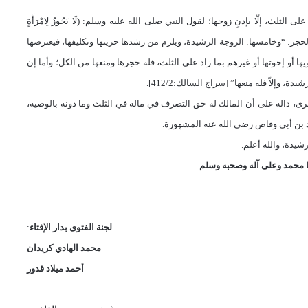
لثلث، إلّا بإذنِ زوجها؛ لقول النبي صلى الله عليه وسلم: (لَا يَجُوزُ لِامْرَأَةٍ
د:3547]، قال الجعلي، وهو يعدد أسباب الحجر: “وخامسها: الزوجة الرشيدة، ويلزم من رشدها حريتها وتكليفها، فيعترضها
ويها أو إخوتها أو غيرهم بما زاد على الثلث، فله حجرها ومنعها من الكل؛ وأما إن
لاّ فله منعها” [سراج السالك:412/2].
خرى، دالة على أن المالك له حق التصرف في ماله في الثلث وما دونه بالوصية،
د بن أبي وقاص رضي الله عنه المشهورة.
رشيدة، والله أعلم.
 محمد وعلى آله وصحبه وسلم
لجنة الفتوى بدار الإفتاء
:
محمد الهادي كريدان
أحمد ميلاد قدور