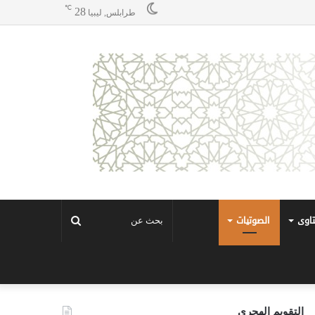
℃
28
طرابلس, ليبيا
تاوى
الصوتيات
بحث
عن
التقويم الهجري