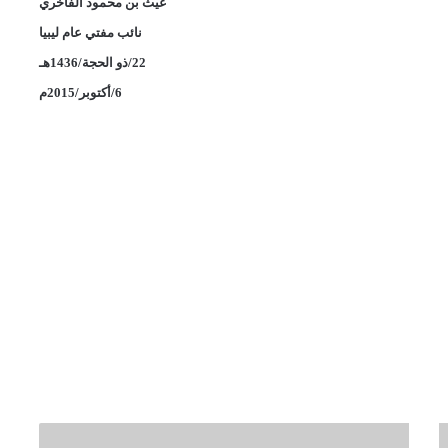
غيث بن محمود الفاخري
نائب مفتي عام ليبيا
22/ذو الحجة/1436هـ
6/أكتوبر/2015م