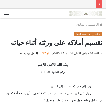
الق
الرئيسية
/
الفتاوى
الفتاوى
المواريث والوصايا
تقسيم أملاكه على ورثته أثناء حياته
الأحد 26 جمادى الأولى 1434هـ 7-4-2013م
607
أقل من دقيقة
بِسْمِ اللهِ الرَّحْمَنِ الرَّحِيمِ
رقم الفتوى (1105)
ورد إلى دار الإفتاء السؤال التالي:
رجل كبير في السن عنده العديد من الأملاك، يريد أن يقسم أملاكه بين
ورثته قبل وفاته، فهل يجوز له ذلك ولو لم يعدل؟