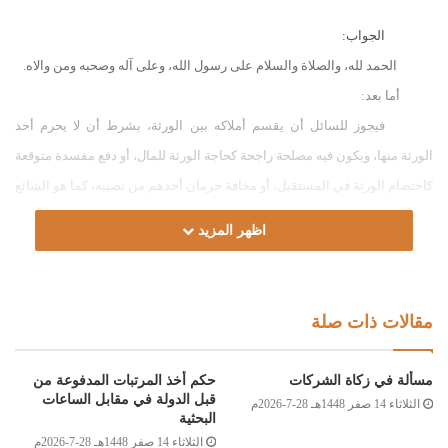
الجواب:
الحمد لله، والصلاة والسلام على رسول الله، وعلى آله وصحبه ومن والاه.
أما بعد:
فيجوز للسائل أن يقسم أملاكه بين الورثة، بشرط أن لا يحرم أحد
الورثة منها، ويكون فيه مصلحة راجحة كحاجة الورثة للمال، أو دفع مفسدة متوقعة
كاختصام الورثة في المستقبل، أو مخافة حرمان أحدهم من نصيبه، كما هو الشائع
من حرمان البنات من الميراث، مع مراعاة العدل في القسمة بما يوافق فرض
اظهر المزيد
الله تعالى، والله أعلم.
وصلى الله على سيدنا محمد وعلى آله و
صحبه و
سلم
مقالات ذات صلة
الصادق بن عبد الرحمن الغرياني
مسألة في زكاة الشركات
حكم أخذ المرتبات المدفوعة من
مفتي عام ليبيا
قبل الدولة في مقابل الساعات
الثلاثاء 14 صفر 1448هـ 28-7-2026م
البحثية
26/جمادى الأولى/1434هـ
الثلاثاء 14 صفر 1448هـ 28-7-2026م