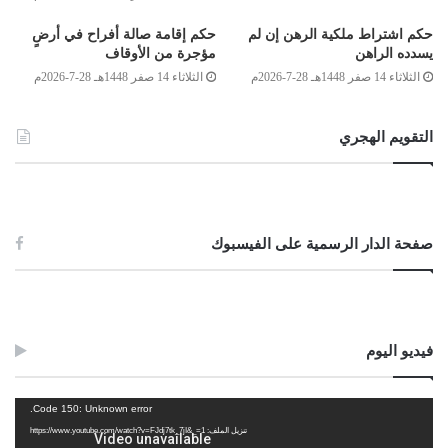
2013/4/7
حكم اشتراط ملكية الرهن إن لم
حكم إقامة صالة أفراح في أرضٍ
يسدده الراهن
مؤجرة من الأوقاف
Post Views:
1٬065
الثلاثاء 14 صفر 1448هـ 28-7-2026م
الثلاثاء 14 صفر 1448هـ 28-7-2026م
الوسوم
أملاكه
تقسيم
حال حياته
التقويم الهجري
صفحة الدار الرسمية على الفيسبوك
فيديو اليوم
مشغل
Code 150: Unknown error.
الفيديو
تنزيل الملف: https://www.youtube.com/watch?v=FJdj7tk_7jI&_=1