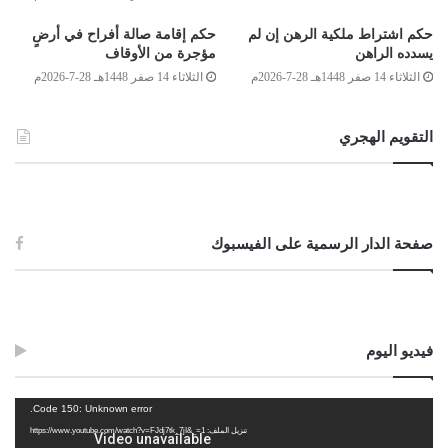
محمد علي عبد القادر
حكم اشتراط ملكية الرهن إن لم
حكم إقامة صالة أفراح في أرضٍ
يسدده الراهن
مؤجرة من الأوقاف
الثلاثاء 14 صفر 1448هـ 28-7-2026م
الثلاثاء 14 صفر 1448هـ 28-7-2026م
الصادق بن عبد الرحمن الغرياني
مفتي عام ليبيا
التقويم الهجري
24/شعبان/1434هـ
2013/7/3م
صفحة الدار الرسمية على الفيسبوك
Post Views:
1٬217
الوسوم
تبرع
صيانة بيت الورثة
مطالبة
فيديو اليوم
مشغل
Code 150: Unknown error.
الفيديو
تنزيل الملف: https://www.youtube.com/watch?v=FJdj7tk_7jI&_=1