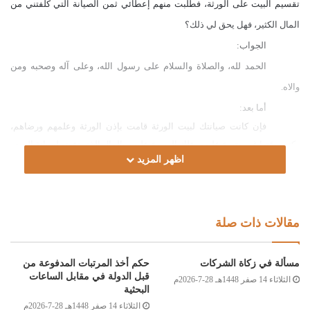
تقسيم البيت على الورثة، فطلبت منهم إعطائي ثمن الصيانة التي كلفتني من
المال الكثير، فهل يحق لي ذلك؟
الجواب:
الحمد لله، والصلاة والسلام على رسول الله، وعلى آله وصحبه ومن
والاه.
أما بعد:
فإن كانت صيانتك لبيت الورثة قامت بإذن الورثة وعلمهم ورضاهم،
وكنت وقتها غير متبرع عليهم، فلك الرجوع عليهم بالمال الذي دفعته لصيانة البيت،
اظهر المزيد
وإن كنت فعلت ذلك متبرعاً فلا تستحق في مقابلها شيئاً؛ لأن النبي صلى الله عليه
وسلم يقول: (لا تبتعه ولا تعد في صدقتك، فإن العائد في صدقته كالكلب يعود في
قيئه) [مسلم:1239/3]، والله أعلم.
وصلى الله على سيدنا محمد وعلى آله وصحبه وسلم
مقالات ذات صلة
مسألة في زكاة الشركات
حكم أخذ المرتبات المدفوعة من
قبل الدولة في مقابل الساعات
الثلاثاء 14 صفر 1448هـ 28-7-2026م
لجنة الفتوى بدار الإفتاء
:
البحثية
أحمد محمد الغرياني
الثلاثاء 14 صفر 1448هـ 28-7-2026م