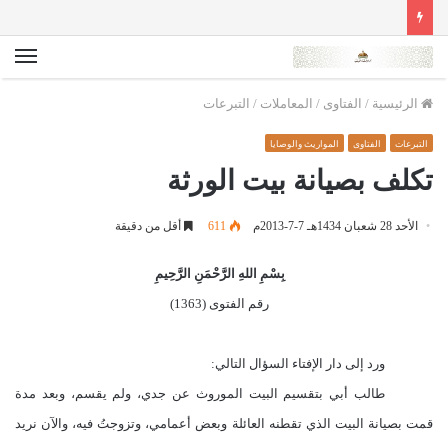
الق
الرئيسية
/
الفتاوى
/
المعاملات
/
التبرعات
التبرعات
الفتاوى
المواريث والوصايا
تكلف بصيانة بيت الورثة
الأحد 28 شعبان 1434هـ 7-7-2013م
611
أقل من دقيقة
بِسْمِ اللهِ الرَّحْمَنِ الرَّحِيمِ
رقم الفتوى (1363)
ورد إلى دار الإفتاء السؤال التالي:
طالب أبي بتقسيم البيت الموروث عن جدي، ولم يقسم، وبعد مدة
قمت بصيانة البيت الذي تقطنه العائلة وبعض أعمامي، وتزوجتُ فيه، والآن نريد