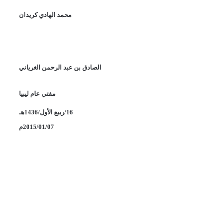
محمد الهادي كريدان
الصادق بن عبد الرحمن الغرياني
مفتي عام ليبيا
16
/ربيع الأول/1436هـ
07
/
01
/
2015
م