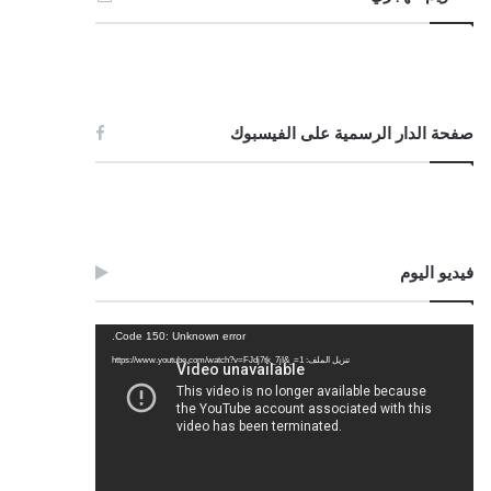
صفحة الدار الرسمية على الفيسبوك
فيديو اليوم
مشغل
Code 150: Unknown error.
الفيديو
تنزيل الملف: https://www.youtube.com/watch?v=FJdj7tk_7jI&_=1