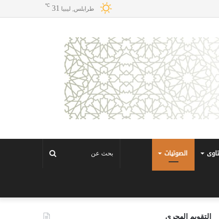
℃
31
طرابلس, ليبيا
تاوى
الصوتيات
بحث
عن
التقويم الهجري