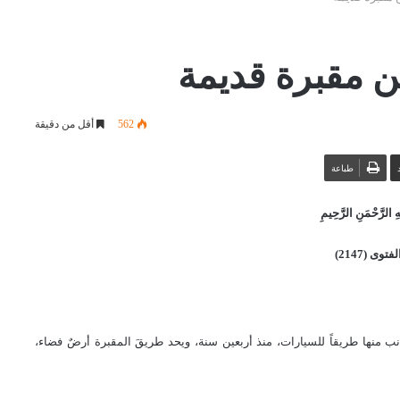
 مقبرة قديمة
562
أقل من دقيقة
طباعة
 الرَّحْمَنِ الرَّحِيمِ
لفتوى (
2147
)
انب منها طريقاً للسيارات، منذ أربعين سنة، ويحد طريقَ المقبرة أرضٌ فضاء،