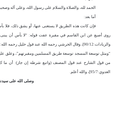
الحمد لله، والصلاة والسلام على رسول الله، وعلى آله وصحبه 
أما بعد:
فإن كانت هذه الطريق لا يستغنى عنها، أو يشق ذلك، فلا بأ
روى أصبغ عن ابن القاسم في مقبرة عفت قوله: “لا بأس أن يبنى ف
والزيادات:90/12]، وقال الخرشي رحمه الله عند قول خليل ر
“ومثل توسعة المسجد توسعة طريق المسلمين ومقبرتهم”، وعلق عليه
من قول الشارح عند قول المصنف (واتبع شرطه إن جاز): أن ما ك
العدوي:95/7]، والله أعلم.
وصلى الله على سيدنا