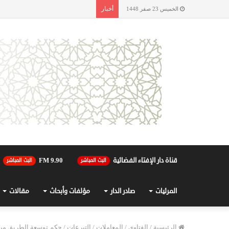
أخبار
الخميس 23 صفر 1448
قناة دار الإفتاء الفضائية
90.FM 9
البث المباشر
البث المباشر
المرئيات
صادر الدار
مؤلفات وأبحاث
مقالات
الرئيسية
/
الفتاوى
/
المعاملات
/
التبرعات
/
حكم توسعة الطريق من 