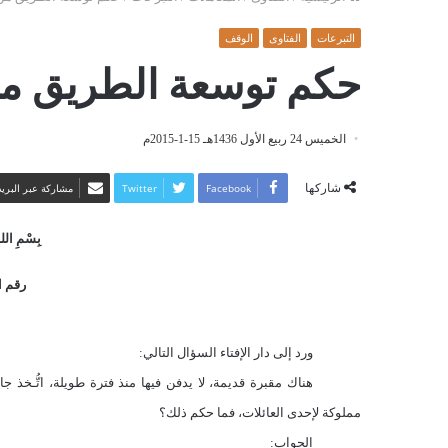
التبرعات
الفتاوى
الوقف
حكم توسعة الطريق من
الخميس 24 ربيع الأول 1436هـ 15-1-2015م
شاركها
Facebook
Twitter
مشاركة عبر البريد
بِسْمِ اللهِ
رقم ا
ورد إلى دار الإفتاء السؤال التالي:
هناك مقبرة قديمة، لا يدفن فيها منذ فترة طويلة، اتُّـخذ ج
مملوكة لإحدى العائلات، فما حكم ذلك؟
الجواب: