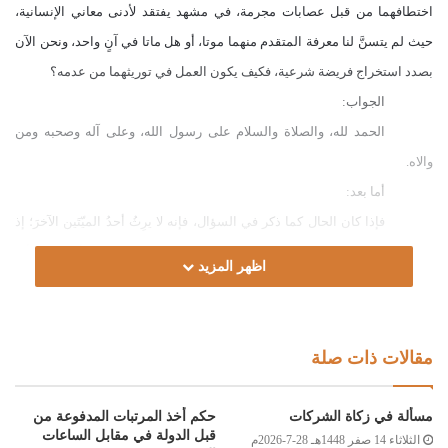
اختطافهما من قبل عصابات مجرمة، في مشهد يفتقد لأدنى معاني الإنسانية،
حيث لم يتسنَّ لنا معرفة المتقدم منهما موتا، أو هل ماتا في آنٍ واحد، ونحن الآن
بصدد استخراج فريضة شرعية، فكيف يكون العمل في توريثهما من عدمه؟
الجواب:
الحمد لله، والصلاة والسلام على رسول الله، وعلى آله وصحبه ومن
والاه.
أما بعد:
فإذا كان الحال كما ذكر في السؤال، فإنه لا يرِثُ أحدُ الميّتَين الآخرَ؛ إذ
من شروط ثبوت الإرث، تحقق حياة الوارث بعد موت مورثه، حقيقة أو حكما، وأما
اظهر المزيد
في حالة جهل تقدم موت أحد الوارثين على الآخر، فلا ميراث بينهما، لفقدان
الشرط المذكور، قال الرحبي رحمه الله:
وإن يمت قوم بهدم أو غرق أو حادث عم الجميع كالحرق
مقالات ذات صلة
ولم يكن يُعلم حال الســـابق فلا تورث زاهقــــًا من زاهق
وعُدَّهم كأنهم أجـــــــانب فهكذا القــول السديد الصائب
مسألة في زكاة الشركات
حكم أخذ المرتبات المدفوعة من
فيرث كل واحد منهما من مات قبله من قرابته، ولا يرث صاحبه الذي مات
قبل الدولة في مقابل الساعات
الثلاثاء 14 صفر 1448هـ 28-7-2026م