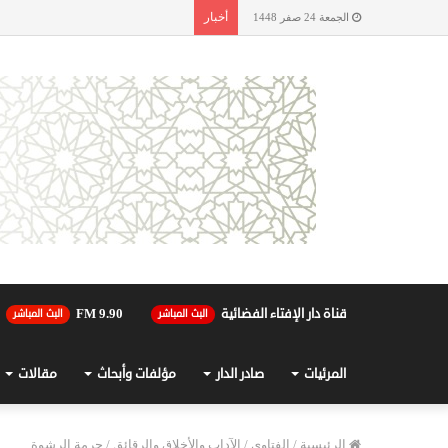
أخبار
الجمعة 24 صفر 1448
قناة دار الإفتاء الفضائية
90.FM 9
البث المباشر
البث المباشر
المرئيات
صادر الدار
مؤلفات وأبحاث
مقالات
الرئيسية
/
الفتاوى
/
الآداب والأخلاق والرقائق
/
حرمة الرشوة