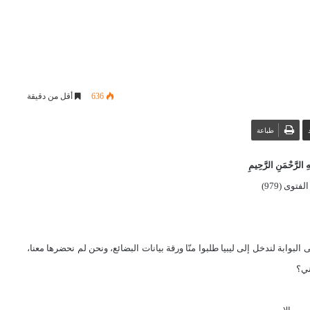
636
أقل من دقيقة
طباعة
 الرَّحْمَنِ الرَّحِيمِ
فتوى (979)
بوابة لندخل إلى ليبيا طلبوا منّا ورقة بيانات البضائع، ونحن لم نحضرها معنا،
ني؟