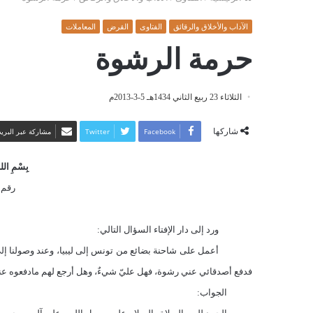
الآداب والأخلاق والرقائق
الفتاوى
القرض
المعاملات
حرمة الرشوة
الثلاثاء 23 ربيع الثاني 1434هـ 5-3-2013م
شاركها
Facebook
Twitter
مشاركة عبر البريد
بِسْمِ اللهِ
رقم ال
ورد إلى دار الإفتاء السؤال التالي:
أعمل على شاحنة بضائع من تونس إلى ليبيا، وعند وصولنا إلى ال
فدفع أصدقائي عني رشوة، فهل عليّ شيءٌ، وهل أرجع لهم مادفعوه ع
الجواب: