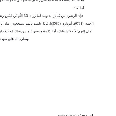
الحمد لله، والصلاة والسلام على رسول الله، وعلى آله وصحبه وم
أما بعد:
فإن الرشوة من كبائر الذنوب؛ لما رواه عَبْدُ اللَّهِ بْن عَمْرٍو رضي 
[أحمد: (6791)، أبوداود: (3580)]، فإذا علمتَ ب
المال إليهم؛ لأنه دَيْنٌ عليك، أما إذا دفعوا بغير علمك ورضاك فلا تدفع له
وصلى الله على سيدنا