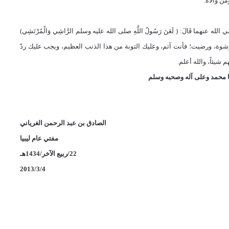
ن والاه.
الله عنهما قَالَ: ( لَعَنَ رَسُولُ اللَّهِ صلى الله عليه وسلم الرَّاشِي وَالْمُرْتَشِي)
أنهم سيدفعون عنك الرشوة، ورضيت؛ فأنت آثم، وعليك التوبة من هذا الذنب العظيم، ويجب عليك ردّ
م شيئاً، والله أعلم.
 محمد وعلى آله و
صحبه و
سلم
الصادق بن عبد الرحمن الغرياني
مفتي عام ليبيا
22/ربيع الآخر/1434هـ
2013/3/4