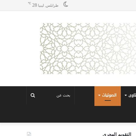
℃
28
طرابلس, ليبيا
تاوى
الصوتيات
بحث
عن
التقويم الهجري