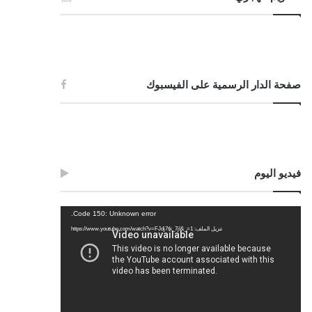
صفحة الدار الرسمية على الفيسبوك
فيديو اليوم
مشغل
Code 150: Unknown error.
الفيديو
تنزيل الملف: https://www.youtube.com/watch?v=FJdj7tk_7jI&_=1