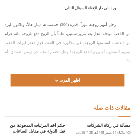
ورد إلى دار الإفتاء السؤال التالي:
رجل أمهر زوجته مهراً، قدره (500) خمسمائة دينار حالاً، وثلاثون ليرة
من الذهب مؤجلة، تحل بعد مرور سنتين، علماً بأن الزوج دفع للزوجة مائة جرام
من الذهب، استلمتها الزوجة، غير مذكورة في العقد، فهل تقدر ليرات الذهب
بمرور السنتين، أم بيوم الدفع للزوجة؟ وهل تخصم المائة جرام من الصداق، أم
لا؟.
الجواب:
اظهر المزيد
الحمد لله، والصلاة والسلام على رسول الله، وعلى آله وصحبه ومن والاه.
أما بعد:
فإن المهر المؤجل دين في ذمة الزوج لزوجته، ويجب دفعه عند حلول أجله
مقالات ذات صلة
المتفق عليه، إلا إذا أبرأته زوجته منه؛ لأنه من حقها، ولا يجوز للزوج إذا كان
موسراً مماطلة زوجته؛ لقوله صلى الله عليه وسلم: (مطل الغني ظلم)، وكذلك
مسألة في زكاة الشركات
حكم أخذ المرتبات المدفوعة من
قبل الدولة في مقابل الساعات
يجب على الزوج دفع ما اتفقوا عليه في العقد من ليرات ذهب، ولا عبرة بتغير
الثلاثاء 14 صفر 1448هـ 28-7-2026م