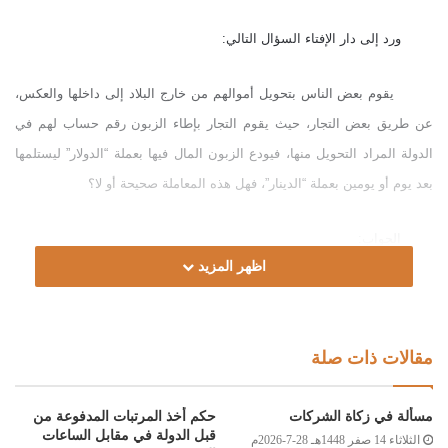
ورد إلى دار الإفتاء السؤال التالي:
يقوم بعض الناس بتحويل أموالهم من خارج البلاد إلى داخلها والعكس،
عن طريق بعض التجار، حيث يقوم التجار بإطاء الزبون رقم حساب لهم في
الدولة المراد التحويل منها، فيودع الزبون المال فيها بعملة “الدولار” ليستلمها
بعد يوم أو يومين بعملة “الدينار”، فهل هذه المعاملة صحيحة أو لا؟
الجواب:
اظهر المزيد
الحمد لله، والصلاة والسلام على رسول الله، وعلى آله وصحبه ومن والاه.
أما بعد :
مقالات ذات صلة
فإن هذه الحوالات هي من قبيل الصرف، وشرط صحة الصرف عند العقد
مسألة في زكاة الشركات
حكم أخذ المرتبات المدفوعة من
أن يحصل التقابض عند العقد؛ لقول النبي صلى الله عليه وسلم: “الذهب
قبل الدولة في مقابل الساعات
الثلاثاء 14 صفر 1448هـ 28-7-2026م