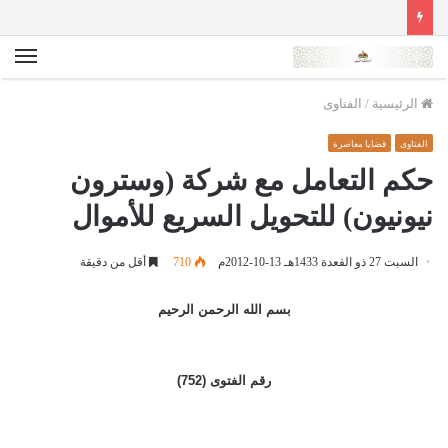
الق
الرئيسية
/
الفتاوى
الفتاوى
قضايا معاصرة
حكم التعامل مع شركة (وسترون
نيونيون) للتحويل السريع للأموال
السبت 27 ذو القعدة 1433هـ 13-10-2012م
710
أقل من دقيقة
بسم الله الرحمن الرحيم
رقم الفتوى (752)