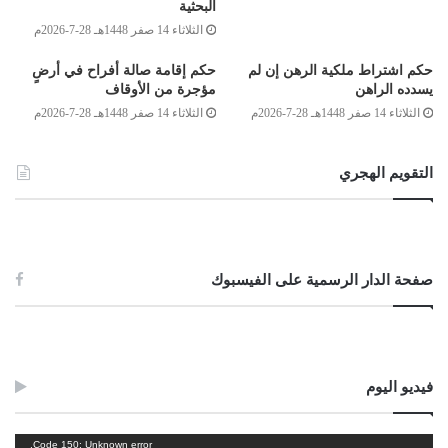
البحثية
بالذهب والفضة بالفضة..”
إلى أن
قال “إذا اختلف هذه الأجناس، فبيعوا كيف
الثلاثاء 14 صفر 1448هـ 28-7-2026م
شئتم إذا كان يدا بيد”، وقد نقل ابن المنذر الإجماع على ذلك.
حكم اشتراط ملكية الرهن إن لم
حكم إقامة صالة أفراح في أرضٍ
يسدده الراهن
مؤجرة من الأوقاف
فلا يجوز لأحد أن يعطي عملة في بلد ليأخذ عنها عملة أخرى في بلد أخر
الثلاثاء 14 صفر 1448هـ 28-7-2026م
الثلاثاء 14 صفر 1448هـ 28-7-2026م
إلا إذا كان عنده وكيل في البلد الآخر، يقبض العملة الأجنبية في مجلس العقد
نفسه، أو يقوم الطرف الذي قبض المال في المجلس بإعطاء أمر تخصم
التقويم الهجري
بموجبه العملة المقابلة من حسابه على الفور لصالح حساب الطرف الآخر،
بحيث يكون هذا الخصم نهائيا لا يمكن الرجوع فيه، والصك المضمون “المصدق”
المقبوض في المجلس ينزل منزلة قبض العملة.
صفحة الدار الرسمية على الفيسبوك
والتشديد على التقابض ظهرت حكمته جلية واضحة في العصر الحديث في
أسواق البورصة؛ حيث إن التأخير فيه لدقائق تترتب عليه فروق أحيانا قد تصل
إلى الملايين، الأمر الذي يفتح باباً واسعاً للتحايل والنزاع، والله أعلم.
فيديو اليوم
وصلى الله على سيدنا محمد وعلى آله وصحبه وسلم
مشغل
Code 150: Unknown error.