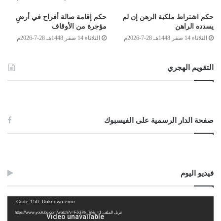
وصلى الله على سيدنا محمد وعلى آله وصحبه وسلم.
حكم اشتراط ملكية الرهن إن لم
حكم إقامة صالة أفراح في أرضٍ
يسدده الراهن
مؤجرة من الأوقاف
الثلاثاء 14 صفر 1448هـ 28-7-2026م
الثلاثاء 14 صفر 1448هـ 28-7-2026م
التقويم الهجري
لجنة الفتوى بدار الإفتاء:
أحمد ميلاد قدور
أحمد محمد الكوحة
صفحة الدار الرسمية على الفيسبوك
الصادق بن عبد الرحمن الغرياني
مفتي عام ليبيا
فيديو اليوم
28/جمادى الآخرة/1435هـ
2014/4/28م
مشغل
Code 150: Unknown error.
الفيديو
تنزيل الملف: https://www.youtube.com/watch?v=FJdj7tk_7jI&_=1
Post Views:
3٬036