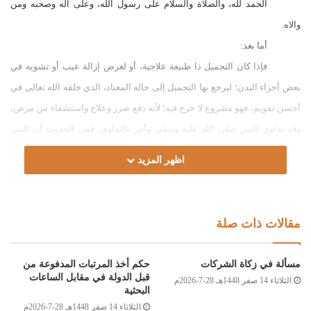
الحمد لله، والصلاة والسلام على رسول الله، وعلى آله وصحبه ومن
والاه.
أما بعد:
فإذا كان التجميل ذا طبيعة علاجية، أو لغرض إزالة عيب أو تشويه في
بعض أجزاء البدن؛ ليرجع بها التجميل إلى حاله المعتاد، الذي خلقه الله تعالى في
أحسن تقويم، فهو مشروع لا حرج فيه؛ لأنه دفع ضرر وعلاج واستشفاء من مرض،
وقد تداوى النبي
صلى الله عليه وسلم،
وأمر بالتداوي، ففي الحديث أن النبي
صلى الله عليه وسلم
أذن لعرفجة بن سعد
رضي الله عنه
، وكان قطعت أنفه في
اظهر المزيد
الحرب، أن يتخذ أنفا من ذهب. [أبو داود:4232، الترمذي:1770، النسائي:5161]،
وإن كان التجميل يراد منه تغيير شيء من خلق الله تعالى؛ طلبا للحسن، فلا يجوز،
وصاحبه ملعون؛ لقوله
صلى الله عليه وسلم
: (لعن الله الواشمات
مقالات ذات صلة
والمستوشمات، والنامصات والمتنمصات، والمتفلجات للحسن، المغيرات خلق
الله) [مسلم:1678/3]، وجعل القرآن ذلك من اتّباع سبيل الشيطان، قال تعالى:
مسألة في زكاة الشركات
حكم أخذ المرتبات المدفوعة من
)
وَلَآمُرَنَّهُمْ فَلَيُغَيِّرُنَّ خَلْقَ اللَّهِ وَمَنْ يَّتَّخِذِ الشَّيْطَانَ وَلِيًّا مِن دُونِ اللَّهِ فَقَدْ خَسِرَ
قبل الدولة في مقابل الساعات
الثلاثاء 14 صفر 1448هـ 28-7-2026م
البحثية
خُسْرَانًا مُّبِينًا
(
[النساء:119]، والله أعلم.
الثلاثاء 14 صفر 1448هـ 28-7-2026م