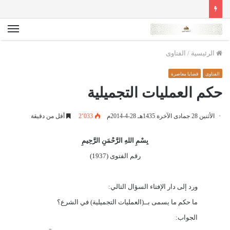
الق
الرئيسية
/
الفتاوى
الفتاوى
قضايا معاصرة
حكم العمليات التجميلية
الأثنين 28 جمادى الآخرة 1435هـ 28-4-2014م
2٬033
أقل من دقيقة
بِسْمِ اللهِ الرَّحْمَنِ الرَّحِيمِ
رقم الفتوى (1937)
ورد إلى دار الإفتاء السؤال التالي:
ما حكم ما يسمى بــ(العمليات التجميلية) في الشرع؟
الجواب: