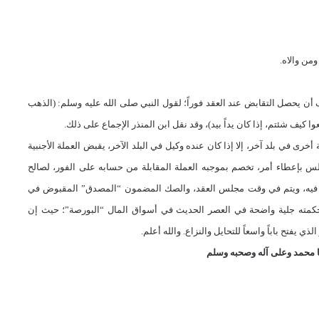
ن والاه.
 التقابض عند العقد فوراً؛ لقول النبي صلى الله عليه وسلم: (الذهب
ا كيف شئتم، إذا كان يداً بيد)، وقد نقل ابن المنذر الإجماع على ذلك.
خرى في بلد آخر، إلا إذا كان عنده وكيل في البلد الآخر، يقبض العملة الأجنبية
بإعطاء أمر، تخصم بموجبه العملة المقابلة من حسابه على الفور، لصالح
وع فيه، ويتم في وقت مجلس العقد، والصك المضمون “المصدق” المقبوض في
كمته جلية واضحة في العصر الحديث في أسواق المال “البورصة”؛ حيث إن
ذي يفتح باباً واسعاً للتحايل والنزاع. والله أعلم.
 محمد وعلى آله و
صحبه و
سلم