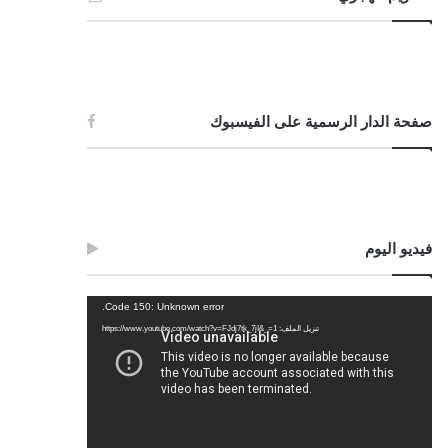
صفحة الدار الرسمية على الفيسبوك
فيديو اليوم
مشغل
Code 150: Unknown error.
الفيديو
تنزيل الملف: https://www.youtube.com/watch?v=FJdj7tk_7jI&_=1