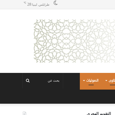
℃
28
طرابلس, ليبيا
تاوى
الصوتيات
بحث
عن
التقويم الهجري