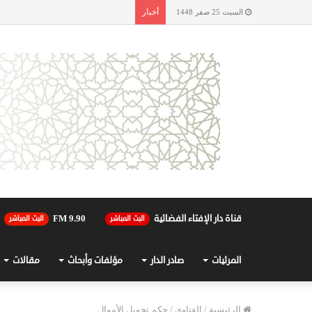
أخبار
السبت 25 صفر 1448
قناة دار الإفتاء الفضائية
90.FM 9
البث المباشر
البث المباشر
المرئيات
صادر الدار
مؤلفات وأبحاث
مقالات
الرئيسية
/
الفتاوى
/
حكم تحويل الأموال