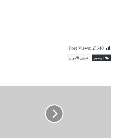
Post Views:
2٬340
الوسوم
تحويل الأموال