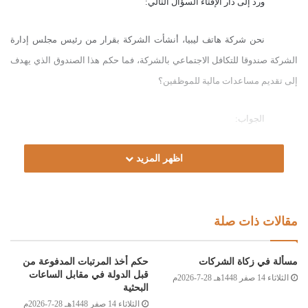
ورد إلى دار الإفتاء السؤال التالي:
نحن شركة هاتف ليبيا، أنشأت الشركة بقرار من رئيس مجلس إدارة
الشركة صندوقا للتكافل الاجتماعي بالشركة، فما حكم هذا الصندوق الذي يهدف
إلى تقديم مساعدات مالية للموظفين؟
الجواب:
الحمد لله، والصلاة والسلام على رسول الله، وعلى آله وصحبه ومن
اظهر المزيد
والاه.
أما بعد:
مقالات ذات صلة
فما جاء في خطوات تأسيس هذا الصندوق لا حرج فيه شرعا، إذا كان
مسألة في زكاة الشركات
حكم أخذ المرتبات المدفوعة من
الصندوق سيكون عونا على تزويج العزب، وعلاج المريض، وعونا لمن تحمّل
قبل الدولة في مقابل الساعات
الثلاثاء 14 صفر 1448هـ 28-7-2026م
البحثية
حمالة أو احتاج مالا، فهذا أمر مشروع محمود من التعاون على البر والتقوى، قال
الثلاثاء 14 صفر 1448هـ 28-7-2026م