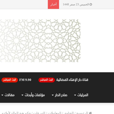
أخبار
الخميس 23 صفر 1448
قناة دار الإفتاء الفضائية
90.FM 9
البث المباشر
البث المباشر
المرئيات
صادر الدار
مؤلفات وأبحاث
مقالات
الرئيسية
/
الفتاوى
/
المعاملات
/
التبرعات
/
حكم هبة الوالد لأولاده