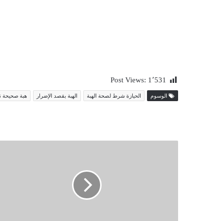
Post Views:
1٬531
الوسوم
الحيازة شرط لصحة الهبة
الهبة بقصد الإضرار
هبة صحيحة ن