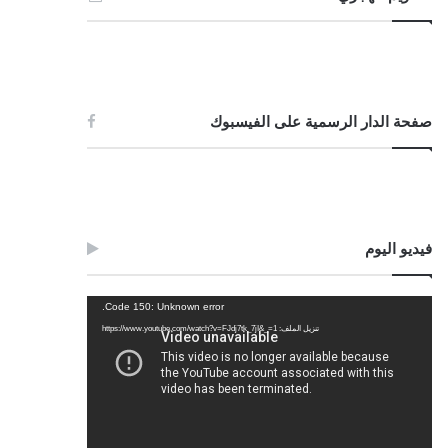
صفحة الدار الرسمية على الفيسبوك
فيديو اليوم
مشغل
Code 150: Unknown error.
الفيديو
تنزيل الملف: https://www.youtube.com/watch?v=FJdj7tk_7jI&_=1