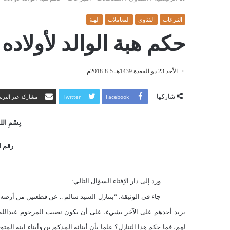
التبرعات
الفتاوى
المعاملات
الهبة
حكم هبة الوالد لأولاده
الأحد 23 ذو القعدة 1439هـ 5-8-2018م
شاركها
Facebook
Twitter
مشاركة عبر البريد
بِسْمِ اللهِ
رقم الف
ورد إلى دار الإفتاء السؤال التالي:
جاء في الوثيقة: “بتنازل السيد سالم .. عن قطعتين من أرضه مح
يزيد أحدهم على الآخر بشيء، على أن يكون نصيب المرحوم عبدالله وه
لهم، فما حكم هذا التنازل؟ علما بأن أبنائه المذكورين وأبناء ابنه الم