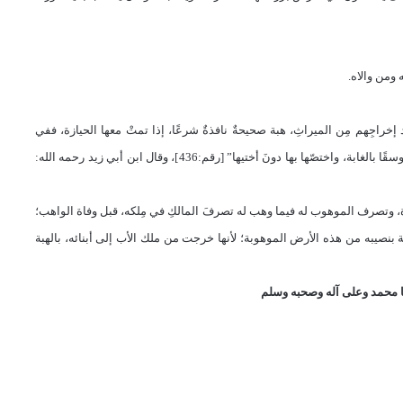
ومن والاه.
تعمد إخراجِهم مِن الميراثِ، هبة صحيحةٌ نافذةٌ شرعًا، إذا تمتْ معها الحيازة، ففي
الموطأ: “أنّ أبا بكرٍ الصديق رضي الله عنه نحلَ ابنتَه عائشة عشرينَ وسقًا بالغابة، واختصّها بها دونَ أختيها” [رقم:436]، وقال ابن أبي زيد رحمه الله:
زة، وتصرف الموهوب له فيما وهب له تصرفَ المالكِ في مِلكه، قبل وفاة الواهب؛
بة بنصيبه من هذه الأرض الموهوبة؛ لأنها خرجت من ملك الأب إلى أبنائه، بالهبة
 محمد وعلى آله وصحبه وسلم