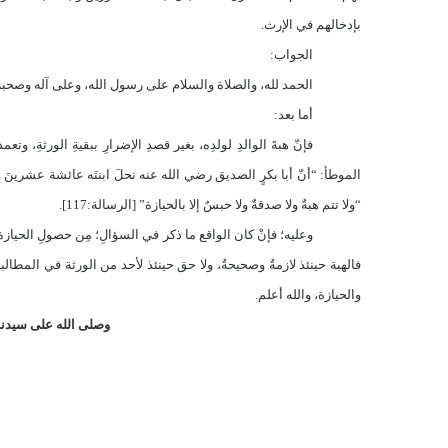
بإدخالهم في الإرث.
الجواب:
الحمد لله، والصلاة والسلام على رسول الله، وعلى آله وصحبه 
أما بعد:
فإنّ هبةَ الوالدِ لولدِه، بغير قصدِ الإضرارِ ببقيةِ الورثةِ، و
“ولا تتم هبةٌ ولا صدقةٌ ولا حبسٌ إلا بالحيازة” [الرسالة:117].
وعليه؛ فإنْ كان الواقع ما ذكر في السؤالِ؛ مِن حصولِ الحيا
فالهبة حينئذ لازمةٌ وصحيحةٌ، ولا حق حينئذ لأحد من الورثة في المطال
والحيازة، والله أعلم.
وصلى الله على سيدنا