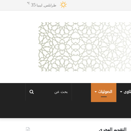
℃
35
طرابلس, ليبيا
تاوى
الصوتيات
بحث
عن
التقويم الهجري