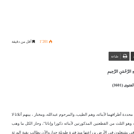
1٬201
أقل من دقيقة
طباعة
 الرَّحْمَنِ الرَّحِيمِ
توى (3601)
ددة أطرافهما لأبنائه، وهم الطيب، والمرحوم عبدالله، ومختار ، بينهم أثلاثا لا
و الثلث من القطعتين المذكورتين لأبنائه ذكورا وإناثا”، وحاز الكل ما وهب
توفى يشتغلون في الأرض بزراعتها منذ فترة طويلة جدا، والآن يطالب بقية الورثة