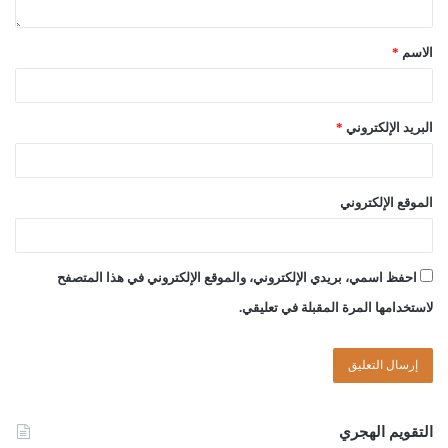
لجنة الفتوى بدار الإفتاء:
الاسم
*
أحمد ميلاد قدور
البريد الإلكتروني
*
عبد الدائم بن سليم الشوماني
الموقع الإلكتروني
الصّادق بن عبد الرحمن الغرياني
مفتي عام ليبيا
احفظ اسمي، بريدي الإلكتروني، والموقع الإلكتروني في هذا المتصفح
لاستخدامها المرة المقبلة في تعليقي.
26//ذي القعدة//1445هـ
03//06//2024م
التقويم الهجري