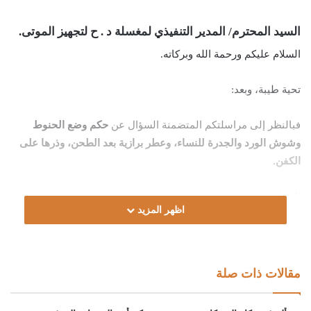
السيد المحترم/ المدير التنفيذي لمغسلة د . ح لتجهيز الموتى.
السلام عليكم ورحمة الله وبركاته.
تحية طيبة، وبعد:
فبالنظر إلى مراسلتكم المتضمنة السؤال عن
حكم وضع الحنوط
وشوش الورد والجدرة للنساء، وعطر برازية بعد الطحن، وذرها على
الكفن.
الجواب:
اظهر المزيد
الحمد لله، والصّلاة والسّلام على رسول الله، وعلى آله وصحبه ومن
والاه.
مقالات ذات صلة
أمّا بعد: