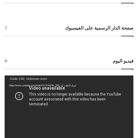
Post Views:
803
صفحة الدار الرسمية على الفيسبوك
الوسوم
الحنوط
العطور
الكافور
المرأة
المسك
الورد
كفن
فيديو اليوم
مشغل
Code 150: Unknown error.
الفيديو
تنزيل الملف: https://www.youtube.com/watch?v=FJdj7tk_7jI&_=1