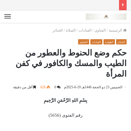
الق
الرئيسية
/
الفتاوى
/
العبادات
/
الصلاة
/
الجنائز
الجنائز
الطهارة
العبادات
الفتاوى
حكم وضع الحنوط والعطور من
الطيب والمسك والكافور في كفن
المرأة
الخميس 23 ذو الحجة 1446هـ 19-6-2025م
0
626
أقل من دقيقة
بِسْمِ اللهِ الرَّحْمَنِ الرَّحِيمِ
رقم الفتوى (5656)