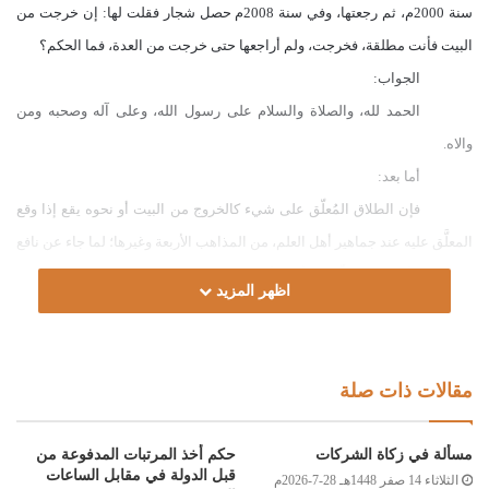
سنة 2000م، ثم رجعتها، وفي سنة 2008م حصل شجار فقلت لها: إن خرجت من
البيت فأنت مطلقة، فخرجت، ولم أراجعها حتى خرجت من العدة، فما الحكم؟
الجواب:
الحمد لله، والصلاة والسلام على رسول الله، وعلى آله وصحبه ومن
والاه.
أما بعد:
فإن الطلاق المُعلّق على شيء كالخروج من البيت أو نحوه يقع إذا وقع
المعلَّق عليه عند جماهير أهل العلم، من المذاهب الأربعة وغيرها؛ لما جاء عن نافع
رحمه الله
أنه
قال: “طلّق رجلٌ امرأته البتّة إن خرجت، فقال ابن عمر رضي الله
اظهر المزيد
عنهما: إن خرجتْ، فقد بتّت منه، وإن لم تخرج، فليس عليه شيء”[البخاري:45/7]،
وعليه؛ فإنْ كان الواقع ما ذكر في السؤال فإنّ الطلاق المعلَّق قد وقع بمجرد
خروجها من البيت، وبهذا يكون الزوج قد استنفد الطلقة الثانية، وبخروجها من
مقالات ذات صلة
العدة تكون الزوجة قد بانت منه، لا يملك الزوج رُجوعها إلا بعقد جديد، وصداق،
وشهادة شاهدين، وإيجاب وقبول من كلا الطرفين، والله أعلم.
مسألة في زكاة الشركات
حكم أخذ المرتبات المدفوعة من
وصلى الله على سيدنا محمد وعلى آله وصحبه وسلم
قبل الدولة في مقابل الساعات
الثلاثاء 14 صفر 1448هـ 28-7-2026م