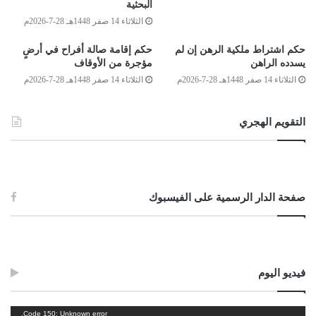
البحثية
الثلاثاء 14 صفر 1448هـ 28-7-2026م
حكم اشتراط ملكية الرهن إن لم
حكم إقامة صالة أفراح في أرضٍ
لجنة الفتوى بدار الإفتاء:
يسدده الراهن
مؤجرة من الأوقاف
محمد الهادي كريدان
الثلاثاء 14 صفر 1448هـ 28-7-2026م
الثلاثاء 14 صفر 1448هـ 28-7-2026م
محمد علي عبد القادر
التقويم الهجري
الصادق بن عبد الرحمن الغرياني
مفتي عام ليبيا
7/رمضان/1434هـ
صفحة الدار الرسمية على الفيسبوك
2013/7/16م
Post Views:
1٬581
الوسوم
الخروج من العدة
طلاق بائن
طلاق معلق
فيديو اليوم
مشغل
Code 150: Unknown error.