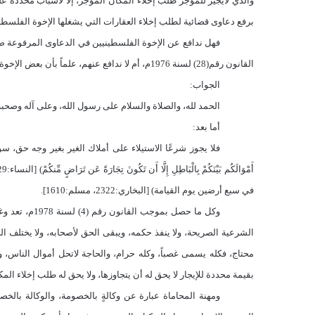
والذي لايجيز للمؤجر طلب إخلاء المكان المؤجَّر، إلا لأسباب محددة ع
برفع دعاوى قضائية لطلب إخلاء العقارات التي يشغلها الإخوة الفلسطين
فهل ندافع عن الإخوة الفلسطينيين في الدعاوى المرفوعة ضدهم
القانون رقم(28) لسنة 1976م، أم لا ندافع عنهم، علماً بأن بعض الإخوة الفلسطينيين لا يملكون ما يؤجرون به عقاراً آخر؟
الجواب:
الحمد لله، والصلاة والسلام على رسول الله، وعلى آله وصحبه 
أما بعد:
فلا يجوز شرعًا الاستيلاء على أملاك الغير بغير وجه حق، سو
أَمْوَالَكُم بَيْنَكُمْ بِالْبَاطِلِ إِلَّا أَن تَكُونَ تِجَارَةً عَن تَرَاضٍ مِّنكُمْ
(
في سبع أرضين يوم القيامة) [البخاري:2322، مسلم:1610].
وكل ما حصل بم
الشرعية الصريحة، ولا ينفذ حكمه، ويبقى الحق لأصحابه، ولا يختلف الحك
بقيمة محددة للإيجار لا يحق له أن يتجاوزها، ولا يحق له طلب إخلاء الم
ومهنة المحاماة عبارة عن وكالةٍ بالخصومة، والوكالة بالخ