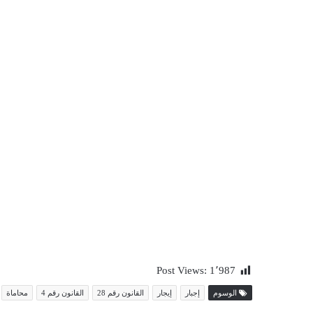
Post Views:
1٬987
الوسوم
إجبار
إيجار
القانون رقم 28
القانون رقم 4
محاماة