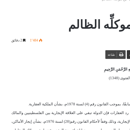
لِّه الظالم
1٬484
2 دقائق
طباعة
 الرَّحْمَنِ الرَّحِيمِ
توى (1348)
 رقم (4) لسنة 1978م، بشأن الملكية
العقارية.
ت رد العقارات فإن الدولة تبقي على العلاقة الإيجارية بين الفلسطينيين والمالك
الجديد، بنفس الشروط المبينة بعقد الإيجار مع الدولة بما فيها القيمة الإيجارية، وذلك وفقاً لأحكام القانون رقم(28) لسنة 1976م، بشأن إيجار الأماكن،