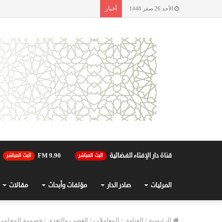
أخبار
الأحد 26 صفر 1448
قناة دار الإفتاء الفضائية
90.FM 9
البث المباشر
البث المباشر
المرئيات
صادر الدار
مؤلفات وأبحاث
مقالات
الرئيسية
/
الفتاوى
/
المعاملات
/
الغصب والتعدي
/
خصومة المحامي ع