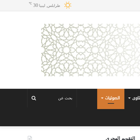
℃
30
طرابلس, ليبيا
تاوى
الصوتيات
بحث
عن
التقويم الهجري