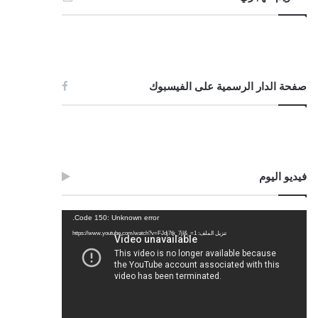
صفحة الدار الرسمية على الفيسبوك
فيديو اليوم
مشغل
Code 150: Unknown error.
الفيديو
تنزيل الملف: https://www.youtube.com/watch?v=FJdj7tk_7jI&_=1