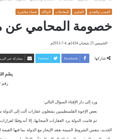
الغصب والتعدي
الفتاوى
المعاملات
الوكالة
قضايا معاصرة
خصومة المحامي عن موك
الخميس 25 شعبان 1434هـ 4-7-2013م
شاركها
Facebook
Twitter
مشاركة عبر البريد
بِسْمِ اللهِ
رقم الف
ورد إلى دار الإفتاء السؤال التالي:
بعض الإخوة الفلسطينيين يشغلون عقارات آلت إلى الدولة سابقًا، بموجب القانون
ثم قامت الدولة برد العقارات لأصحابها، إلا أنه وفقًا لقرارا