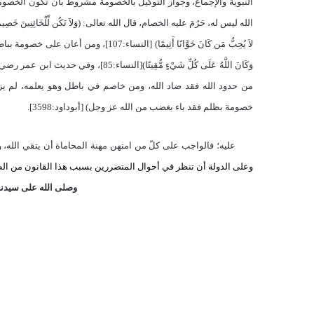
النبوية والإجماع، وجواز التوكيل بالخصومة مشروط بأن تكون الخصومة
الله ليس له، حَرُمَ عليه الخصام، قال الله تعالى:
)
وَلاَ تَكُن لِّلْخَائِنِينَ خَصِيم
لاَ يُحِبُّ مَن كَانَ خَوَّانًا أَثِيمًا
(
[النساء:107]، ومن أعان على خصومة بباطل كان له كفل منها، قال الله تعالى:
وَكَانَ اللَّهُ عَلَى كُلِّ شَيْءٍ مُّقِيتًا
(
[النساء:85]، وفي حديث ابن عم
خصومة بظلم فقد باء بغضب من الله عز وجل) [أبوداود:3598].
عليه؛ فالواجب على كلّ من امتهن مهنة المحاماة أن يتقي الله، وي
وعلى الدولة أن تنظر في أحوال المتضررين بسبب هذا القانون من الطر
وصلى الله على سيدنا