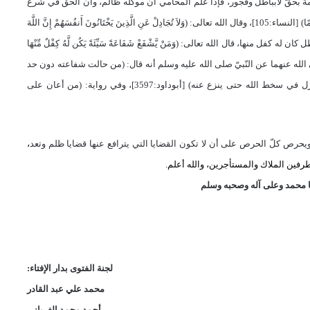
 بحقّ لابباطل وفجور، فإذا علم المحامي أن موكِّلَه ظالم، وأن الحق في شرع
ًا
(
[النساء:105]، وقال الله تعالى:
)
وَلاَ تُجَادِلْ عَنِ الَّذِينَ يَخْتَانُونَ أَنفُسَهُمْ إِنَّ اللَّهَ
)
وَمَنْ يَّشْفَعْ شَفَاعَةً سَيِّئَةً يَكُن لَّهُ كِفْلٌ مِّنْهَا
ر رضي الله عنهما عن النّبيّ صلى الله عليه وسلم أنه قال: (من حالت شفاعته دون حد
من حدود الله فقد ضاد الله، ومن خاصم في باطل وهو يعلمه، لم يزل في سخط الله حتى ينزع عنه) [أبوداود:3597]، وفي رواية: (من أعان على
حرص كلّ الحرص على أن لا تكون القضايا التي يترافع عنها قضايا ظلم وتعد
،
فين الملاك والمستأجرين، والله أعلم.
 محمد وعلى آله و
صحبه و
سلم
لجنة الفتوى بدار الإفتاء:
محمد علي عبد القادر
أحمد محمد الغرياني