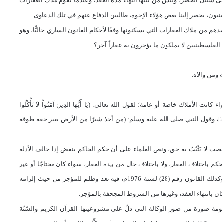
لى سبيل الحصر، وليس من بينها انتهاء مدة العقد، وعندما يقوم ملاك العقارات
يون، يحضر إلينا بعض هؤلاء الإخوة، طالبين الدفاع عنهم في تلك الدعاوى.
 من ملاك العقارات التي يسكنونها وفقًا لأحكام القانون الساري حاليًّا، وهو
ومن والاه.
اء كانت الأملاك خاصة أو عامة؛ لقول الله تعالى:
)
يَا أَيُّهَا الذِينَ آمَنُواْ لَا تَأْكُلُوا
[النساء:29]، وقول النبي صلى الله عليه وسلم: (من أخذ شبرًا من الأرض بغير حقه طوقه
وجب القانون رقم (4) لسنة 1978م، تعد وغصب لا يَثْبُتُ به حق، ونص العلماء على أن حكم الحاكم ينقض إذا خالف الأدلة
م باختلاف العقار، ولا باختلاف حال من بيده العقار، سواء كان محتاجًا أو غير
محتاج، فكله يسمى غصباً، وكله حرام، والحاجة لاتحل أموال الناس، وكذلك القانون رقم (28) لسنة 1976م، فيه تعد وظلم للمؤجر من حيث إلزامه
كان بانتهاء العقد، وغيرها من الشروط المجحفة بالمؤجر.
صومة صورة من صور الوكالة التي دلّ على مشروعيتها القرآن الكريم والسّنّة