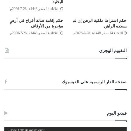
البحثية
الجَمع.
الثلاثاء 14 صفر 1448هـ 28-7-2026م
وأما الأذان للعشاء فيسن إعادته للإعلام بدخول الوقت؛ قال النفراوي
حكم اشتراط ملكية الرهن إن لم
حكم إقامة صالة أفراح في أرضٍ
في شرح الرسالة: “(يؤذن للعشاء) إثر صلاة المغرب، من غير مهلة ولا تسبيح ولا
يسدده الراهن
مؤجرة من الأوقاف
تحميد من المؤذن، (في داخل) صحن (المسجد) بصوت منخفض؛ لأنه ليس لطلب
الثلاثاء 14 صفر 1448هـ 28-7-2026م
الثلاثاء 14 صفر 1448هـ 28-7-2026م
الجماعة، ولذلك كان مندوبا، وعند دخول الوقت يسن الأذان على المنار بصوت
مرتفع؛ ليعلم أهل البيوت” [الفواكه الدواني:232/1]
،
والله أعلم.
التقويم الهجري
وصلى الله على سيدنا محمد وعلى آله وصحبه وسلم
صفحة الدار الرسمية على الفيسبوك
لجنة الفتوى بدار الإفتاء
:
أحمد ميلاد قدور
محمد الهادي كريدان
فيديو اليوم
غيث بن محمود الفاخري
نائب مفتي عام ليبيا
مشغل
Code 150: Unknown error.