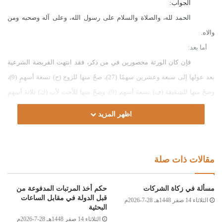
الجواب:
الحمد لله، والصلاة والسلام على رسول الله، وعلى آله وصحبه ومن
والاه.
أما بعد:
فإن كان الورثة محصورين في من ذكر، فقد انتهت الفريضة الشرعية
بعد عولها إلى سبعة وعشرين سهمًا (27)، صحّ منها للزوج (ح) تسعة أسهمٍ (9)،
وصحّ منها للشقيقة (ف) تسعة أسهم (9)، وصحّ منها للأخت لأب (ك)
ثلاثة أسهمٍ
(3)، وصحٍّ منها لكل واحدٍ منٍ الإخوة لأم (س)، و(ص)، و(ع) أولاد (ن) سهمان (2)،
اظهر المزيد
تمام القسمة، كما هو موضح بالجدول المرفق، والله أعلم.
وصلى الله على سيدنا محمد وعلى آله وصحبه وسلم
مقالات ذات صلة
3
مسألة في زكاة الشركات
حكم أخذ المرتبات المدفوعة من
27
9
6
قبل الدولة في مقابل الساعات
الثلاثاء 14 صفر 1448هـ 28-7-2026م
البحثية
2/1
(ح) زوج
3
3
9
الثلاثاء 14 صفر 1448هـ 28-7-2026م