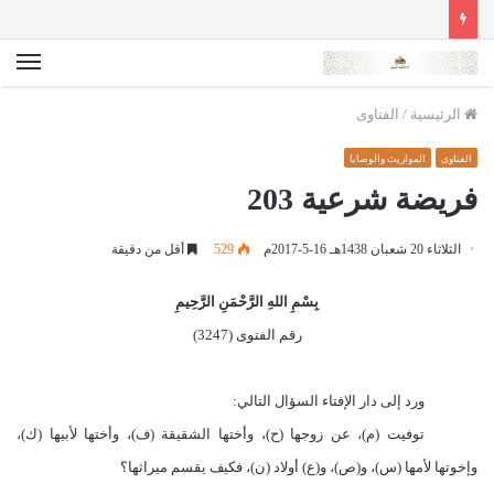
الق
الرئيسية
/
الفتاوى
الفتاوى
المواريث والوصايا
فريضة شرعية 203
الثلاثاء 20 شعبان 1438هـ 16-5-2017م
529
أقل من دقيقة
بِسْمِ اللهِ الرَّحْمَنِ الرَّحِيمِ
رقم الفتوى (3247)
ورد إلى دار الإفتاء السؤال التالي
:
توفيت (م)، عن زوجها (ح)، وأختها الشقيقة (ف)، وأختها لأبيها (ك)،
وإخوتها لأمها (س)، و(ص)، و(ع) أولاد (ن)، فكيف يقسم ميراثها؟