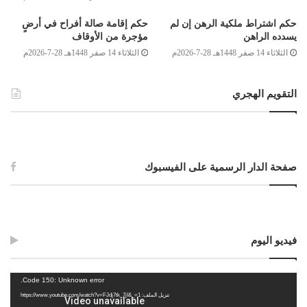
2/1
(ف) أخت شقيقة
3
3
9
حكم اشتراط ملكية الرهن إن لم
حكم إقامة صالة أفراح في أرضٍ
6/1
(ك) أخت لأب
1
1
3
يسدده الراهن
مؤجرة من الأوقاف
(س) أخ لأم
2
2
2
الثلاثاء 14 صفر 1448هـ 28-7-2026م
الثلاثاء 14 صفر 1448هـ 28-7-2026م
3/1
(ص) أخ لأم
2
التقويم الهجري
(ع) أخت لأم
2
صفحة الدار الرسمية على الفيسبوك
فيديو اليوم
لجنة الفتوى بدار الإفتاء:
مشغل
Code 150: Unknown error.
الفيديو
محمد علي عبد القادر
تنزيل الملف: https://www.youtube.com/watch?v=FJdj7tk_7jI&_=1