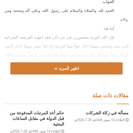
الجواب:
الحمد لله، والصلاة والسلام على رسول الله، وعلى آله وصحبه ومن
والاه.
أما بعد:
فإن كان الورثة محصورين في من ذكر، فقد انتهت الفريضة الشرعية
إلىى ستة وتسعين سهمًا (96)، صحّ منها للزوجة (
ع) اثنا عشر سهمًا
(12)، الثمن
فرضًا، وصحّ منها للأب (س) ستة عشر سهمًا (16)
السدس فرضاً
، وصحّ منها للأم
(ح) ستة عشر سهمًا (16)، السدس فرضًا، والباقي للأولاد تعصيبًا؛ للذكر مثل حظ
اظهر المزيد
الأنثيين، فيصحّ منها للابن (د) ستة وعشرون سهمًا (26)، ويصحّ منها لكل واحدةٍ من
البنتين (ر)، و(ج) ثلاثة عشر سهمًا (13)، تمام القسمة، كما هو موضح بالجدول
المرفق، والله أعلم.
مقالات ذات صلة
وصلى الله على سيدنا محمد وعلى آله وصحبه وسلم
مسألة في زكاة الشركات
حكم أخذ المرتبات المدفوعة من
قبل الدولة في مقابل الساعات
الثلاثاء 14 صفر 1448هـ 28-7-2026م
البحثية
الثلاثاء 14 صفر 1448هـ 28-7-2026م