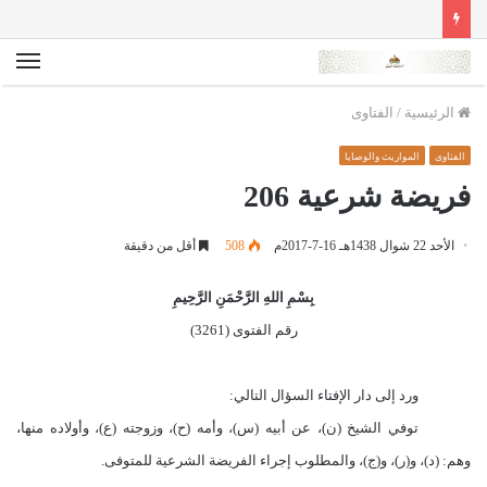
الق
الرئيسية
/
الفتاوى
الفتاوى
المواريث والوصايا
فريضة شرعية 206
الأحد 22 شوال 1438هـ 16-7-2017م
508
أقل من دقيقة
بِسْمِ اللهِ الرَّحْمَنِ الرَّحِيمِ
رقم الفتوى (3261)
ورد إلى دار الإفتاء السؤال التالي
:
توفي الشيخ (ن)، عن أبيه (س)، وأمه (ح)، وزوجته (ع)، وأولاده منها،
وهم: (د)، و(ر)، و(ج)، والمطلوب إجراء الفريضة الشرعية للمتوفى.