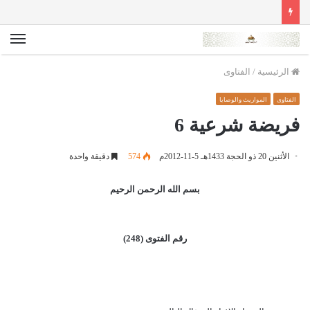
الق
الرئيسية
/
الفتاوى
الفتاوى
المواريث والوصايا
فريضة شرعية 6
الأثنين 20 ذو الحجة 1433هـ 5-11-2012م
574
دقيقة واحدة
بسم الله الرحمن الرحيم
رقم الفتوى (248)