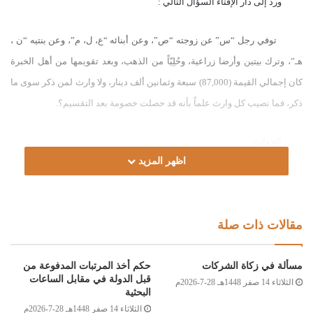
ورد إلى دار الإفتاء السؤال التالي :
توفي رجل “س” عن زوجته “ص”، وعن أبنائه “ع، ل، م”، وعن بنتيه “ن ،
هـ”، وترك بيتين وأرضا زراعية، وحُلِيّاً من الذهب، وبعد تقويمها من أهل الخبرة
كان إجمالي القيمة (87,000) سبعة وثمانين ألف دينار، ولا وارث لمن ذكر سوى ما
ذكر، فما نصيب كل وارث علماً بأنه قد حصلت خصومة بعد التقسيم؟.
الجواب:
اظهر المزيد
الحمد لله، والصلاة و السلام على رسول الله، وآله وصحبه ومن والاه.
أما بعد :
فإنه قد انتهت الفريضة من (64) سهماً، صح منها للزوجة “ص” (8) أسهم،
مقالات ذات صلة
ولكل من “ع، ل، م” أبناء (س) (14) سهماً لكل واحد منهم، كما صح لكل من “ن،
هـ” بنتا (س) (7) أسهم لكل واحدة منهما، وبالتالي فإن نصيب كل وارث من
مسألة في زكاة الشركات
حكم أخذ المرتبات المدفوعة من
مجموع التركة يكون على النحو التالي:
قبل الدولة في مقابل الساعات
الثلاثاء 14 صفر 1448هـ 28-7-2026م
الزوجة (10,875) د. ل، و(ع) (19,031) د. ل، و(ل) (19,031) د. ل، و(م)
البحثية
الثلاثاء 14 صفر 1448هـ 28-7-2026م
(19,031) د. ل، و(ن) (9,515) د. ل، و(هـ) (9,515) د. ل.