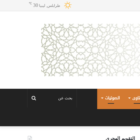
℃
30
طرابلس, ليبيا
تاوى
الصوتيات
بحث
عن
التقويم الهجري