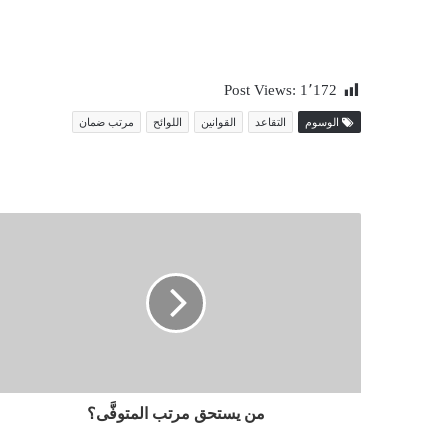
Post Views:
1٬172
الوسوم
التقاعد
القوانين
اللوائح
مرتب ضمان
من يستحق مرتب المتوفَّى؟