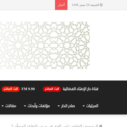
أخبار
الجمعة 24 صفر 1448
قناة دار الإفتاء الفضائية
90.FM 9
البث المباشر
البث المباشر
المرئيات
صادر الدار
مؤلفات وأبحاث
مقالات
الرئيسية
/
الفتاوى
/
لمن الحق في مرتب التقاعد للمتوفَّى؟