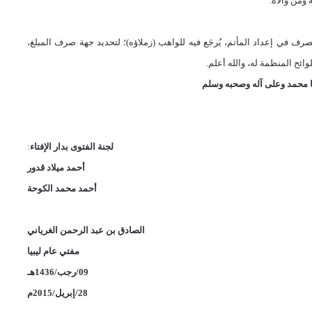
ومن والاه.
ُصرف في إعداد المأتم، يُرجَع فيه للواهب (زملاؤه)؛ لتحديد جهة صرف المبلغ،
ئح المنظمة له، والله أعلم.
 محمد وعلى آله وصحبه وسلم
لجنة الفتوى بدار الإفتاء
:
أحمد ميلاد قدور
أحمد محمد الكوحة
الصادق بن عبد الرحمن الغرياني
مفتي عام ليبيا
09/رجب/1436هـ
28/إبريل/2015م