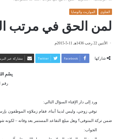
الفتاوى
المواريث والوصايا
لمن الحق في مرتب التق
الأثنين 22 رجب 1436هـ 11-5-2015م
شاركها
Facebook
Twitter
مشاركة عبر البريد
بِسْمِ اللهِ
رقم الف
ورد إلى دار الإفتاء السؤال التالي:
توفي زوجي، وليس لدينا أبناء، فقام زملاؤه الموظفون بإرسا
ضمن تركة المتوفى؟ وهل مبلغ التقاعد المستمر بعد وفاته – لكونه 
الجواب: