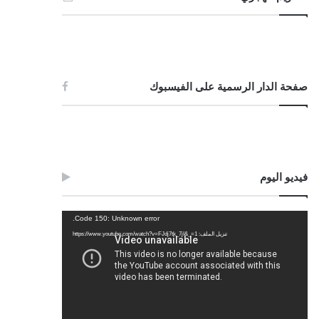
صفحة الدار الرسمية على الفيسبوك
فيديو اليوم
مشغل
Code 150: Unknown error.
الفيديو
تنزيل الملف: https://www.youtube.com/watch?v=FJdj7tk_7jI&_=1