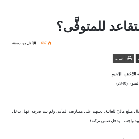
اعد للمتوفَّى؟
687
أقل من دقيقة
طباعة
 الرَّحْمَنِ الرَّحِيمِ
توى (2340)
ل مبلغ ماليّ للعائلة، يعينهم على مصاريف المأتم، ولم يتم صرفه، فهل يدخل
شهيد واجب – يدخل ضمن تركته؟