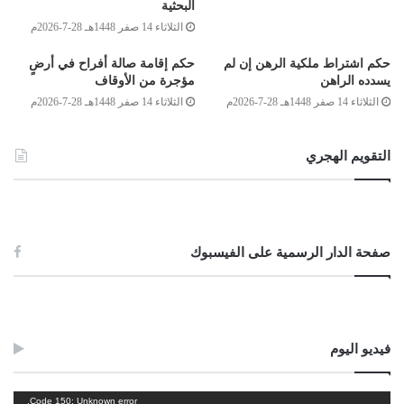
البحثية
أحمد محمد الكوحة
الثلاثاء 14 صفر 1448هـ 28-7-2026م
حكم اشتراط ملكية الرهن إن لم
حكم إقامة صالة أفراح في أرضٍ
أحمد ميلاد قدور
يسدده الراهن
مؤجرة من الأوقاف
الثلاثاء 14 صفر 1448هـ 28-7-2026م
الثلاثاء 14 صفر 1448هـ 28-7-2026م
الصادق بن عبد الرحمن الغرياني
التقويم الهجري
مفتي عام ليبيا
20/ذو القعدة/1437هـ
23/أغسطس/2016م
Post Views:
1٬064
صفحة الدار الرسمية على الفيسبوك
الوسوم
الاختلاط المشبوه
الخلوة المحرمة
فيديو اليوم
مشغل
Code 150: Unknown error.