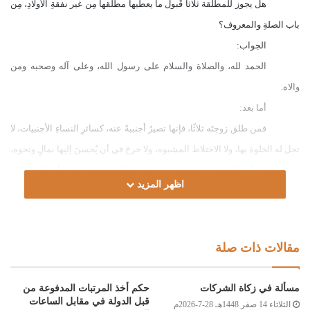
هل يجوز للمطلقة ثلاثا قَبول ما يعطيها مطلقها مِن غير نفقةِ الأولادِ، مِن
باب الصلةِ والمعروف؟
الجواب:
الحمد لله، والصلاة والسلام على رسول الله، وعلى آله وصحبه ومن
والاه.
أما بعد:
فمن طلق زوجتَه ثلاثًا، فإنها تصيرُ أجنبيةً عنه، كسائرِ النساءِ الأجنبيات، لا
تحل له الخلوة بها، ولا الاختلاط المشبوه، ولا حرجَ في أن يُحسنَ إليها بمالٍ ونحوه،
إذا حسُنتْ نيتُه، كما لا حرج عليها في قبول عطاياه إذا لم تخشَ أن يكون ذلك
اظهر المزيد
سبيلا إلى الوقوع في محذورٍ شرعيّ، والله أعلم.
وصلى الله على سيدنا محمد وعلى آله وصحبه وسلم
مقالات ذات صلة
لجنة الفتوى بدار الإفتاء
:
مسألة في زكاة الشركات
حكم أخذ المرتبات المدفوعة من
قبل الدولة في مقابل الساعات
الثلاثاء 14 صفر 1448هـ 28-7-2026م