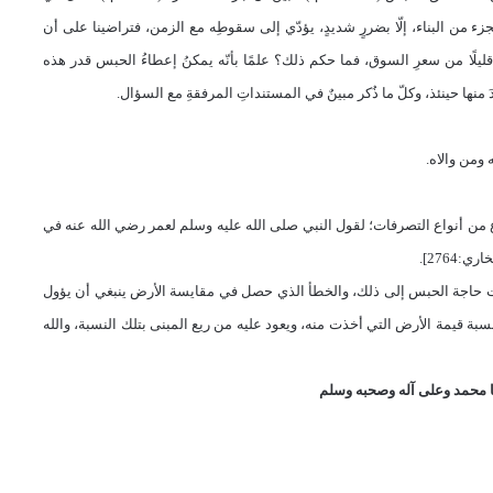
زء من البناء، إلّا بضررٍ شديدٍ، يؤدّي إلى سقوطِه مع الزمن، فتراضينا على أن
قليلًا من سعرِ السوق، فما حكم ذلك؟ علمًا بأنّه يمكنُ إعطاءُ الحبس قدر هذه
منها حينئذ، وكلّ ما ذُكر مبينٌ في المستنداتِ المرفقةِ مع السؤال.
ومن والاه.
ي نوع من أنواع التصرفات؛ لقول النبي صلى الله عليه وسلم لعمر رضي الله عنه في
2764].
ت حاجة الحبس إلى ذلك، والخطأ الذي حصل في مقايسة الأرض ينبغي أن يؤول
بة قيمة الأرض التي أخذت منه، ويعود عليه من ريع المبنى بتلك النسبة
، والله
 محمد وعلى آله وصحبه وسلم