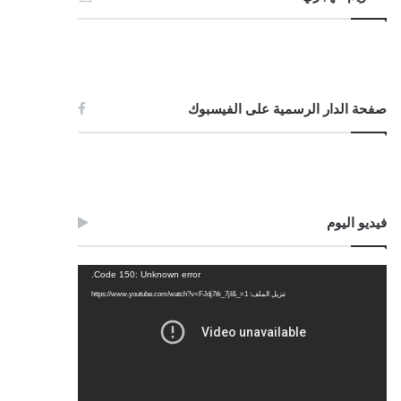
صفحة الدار الرسمية على الفيسبوك
فيديو اليوم
مشغل
Code 150: Unknown error.
الفيديو
تنزيل الملف: https://www.youtube.com/watch?v=FJdj7tk_7jI&_=1