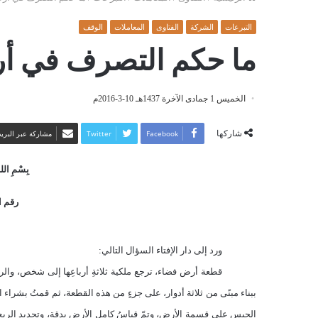
التبرعات
الشركة
الفتاوى
المعاملات
الوقف
ما حكم التصرف في أر
الخميس 1 جمادى الآخرة 1437هـ 10-3-2016م
شاركها
Facebook
Twitter
مشاركة عبر البريد
بِسْمِ اللهِ
رقم الف
ورد إلى دار الإفتاء السؤال التالي:
قطعة أرض فضاء، ترجع ملكية ثلاثةِ أرباعِها إلى شخص، والربع
ببناء مبنًى من ثلاثة أدوار، على جزءٍ من هذه القطعة، ثم قمتُ بشراء ا
الحبس على قسمة الأرض، وتمّ قياسُ كاملِ الأرضِ بدقة، وتحديد الربع المس