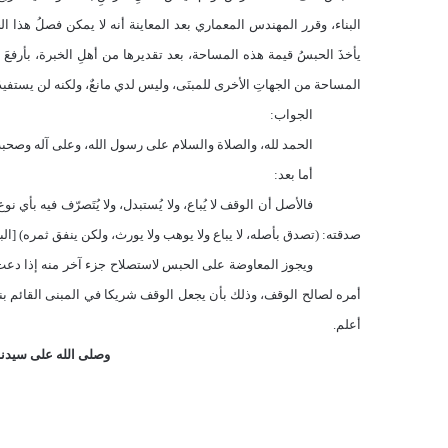
البناء، وقرر المهندس المعماري بعد المعاينة أنه لا يمكن فصلُ هذا الج
يأخذَ الحبسُ قيمة هذه المساحة، بعد تقديرها من أهلِ الخبرة، بأرفعَ 
المساحة من الجهاتِ الأخرى للمبنَى، وليس لدي مانعٌ، ولكنه لن يستفيدَ 
الجواب:
الحمد لله، والصلاة والسلام على رسول الله، وعلى آله وصحبه 
أما بعد:
فالأصل أن الوقف لا يُباع، ولا يُستبدل، ولا يُتَصرّف فيه بأ
صدقته: (تصدق بأصله، لا يباع ولا يوهب ولا يورث، ولكن ينفق ثمره) [البخاري:
ويجوز المعاوضة على الحبس لاستصلاح جزء آخر منه إذا دع
أمره لصالح الوقف، وذلك بأن يجعل الوقف شريكا في المبنى القائم بنس
أعلم.
وصلى الله على سيدنا