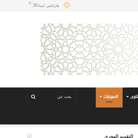
℃
30
طرابلس, ليبيا
تاوى
الصوتيات
بحث
عن
التقويم الهجري