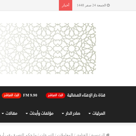
أخبار
الجمعة 24 صفر 1448
قناة دار الإفتاء الفضائية
90.FM 9
البث المباشر
البث المباشر
المرئيات
صادر الدار
مؤلفات وأبحاث
مقالات
الرئيسية
/
الفتاوى
/
المعاملات
/
التبرعات
/
ما حكم التصرف في أرض