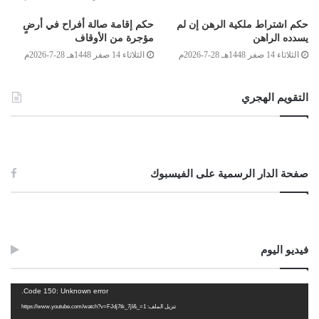
وصلى الله على سيدنا محمد وعلى آله وصحبه وسلم
حكم اشتراط ملكية الرهن إن لم
حكم إقامة صالة أفراح في أرضٍ
يسدده الراهن
مؤجرة من الأوقاف
الثلاثاء 14 صفر 1448هـ 28-7-2026م
الثلاثاء 14 صفر 1448هـ 28-7-2026م
لجنة الفتوى بدار الإفتاء:
التقويم الهجري
أحمد محمد الكوحة
أحمد ميلاد قدور
صفحة الدار الرسمية على الفيسبوك
الصادق بن عبد الرحمن الغرياني
فيديو اليوم
مفتي عام ليبيا
مشغل
Code 150: Unknown error.
24/المحرم/1438هـ
الفيديو
تنزيل الملف: https://www.youtube.com/watch?v=FJdj7tk_7jI&_=1
25/أكتوبر/2016م