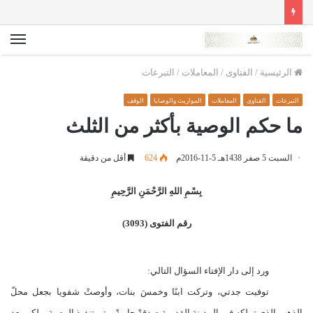
الق
الرئيسية
/
الفتاوى
/
المعاملات
/
التبرعات
التبرعات
الفتاوى
المعاملات
المواريث والوصايا
الوقف
ما حكم الوصية بأكثر من الثلث
السبت 5 صفر 1438هـ 5-11-2016م
624
أقل من دقيقة
بِسْمِ اللهِ الرَّحْمَنِ الرَّحِيمِ
رقم الفتوى (3093)
ورد إلى دار الإفتاء السؤال التالي:
توفيت جدتي، وتركت ابنًا وخمسَ بنات، وأوصتْ شفويا بجعل محلّ
الذهب الذي تملكه في المدينة القديمة صدقةً جاريةً، وتم تنفيذ الوصية، ولكن بعد