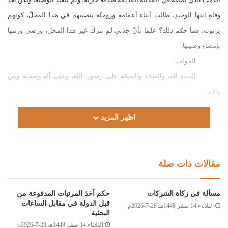
وفاةِ ابنها الوحيدِ، طالب أبناء أعمامه وزوجتُه بنصيبهم في هذا المحلّ، كونهم
يرثونَه، فما حكم ذلك؟ علما بأنّ جدتي لم تتركْ غير هذا المحل، ورضي ورثتها
بإمضاءِ وصيتِها.
الجواب:
الحمد لله، والصلاة والسلام على رسول الله، وعلى آله وصحبه ومن
والاه.
أما بعد:
اظهر المزيد
فإن الأصل في الوصية أنها لا تنفذُ إلا في ثلثِ التركة، إلا إذا أمضاها
الورثةُ، فتكونُ حينئذ ابتداء عطية منهم.
وعليه؛ فإن هذه الوصية بتحبيس المحل نفذت برضا الورثة وتنازلهم، فلا
مقالات ذات صلة
يجوزُ بيع المحل، ولا قسمته بين الورثة، ويصرفُ ريعه للفقراء والمساكين؛ قال
النبي صلى الله عليه وسلم لعمر رضي الله عنه: (تصدق بأصله، لا يباع ولا يوهب
مسألة في زكاة الشركات
حكم أخذ المرتبات المدفوعة من
ولا يورث، ولكن ينفق ثمره) [البخاري:2764]، ولا حق لزوجة ابن الموصية ولا لأبناء
قبل الدولة في مقابل الساعات
الثلاثاء 14 صفر 1448هـ 28-7-2026م
البحثية
عمومته في نصيبه من المحل؛ لأنه تنازل عنه، والله أعلم.
الثلاثاء 14 صفر 1448هـ 28-7-2026م