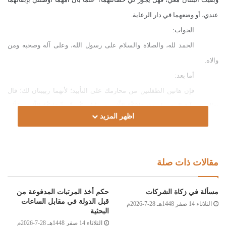
عندي، أو وضعهما في دار الرعاية.
الجواب:
الحمد لله، والصلاة والسلام على رسول الله، وعلى آله وصحبه ومن
والاه.
أما بعد:
فإن هاتين الطفلتين من محارمك على التأبيد؛ لأنهما ربيبتان لك؛ قال
تعالى في آية المحرمات: (وَرَبَائِبُكُمُ اللَّاتِي فِي حُجُورِكُم مِّن نِّسَائِكُمُ اللَّاتِي دَخَلْتُم
اظهر المزيد
بِهِنَّ) [النساء:23]، قال القرطبي رحمه الله: “الربيبة: بنت امرأة الرجل من غيره،
سميت بذلك لأنه يربيها في حجره فهي مربوبة، فعيلة بمعنى مفعولة. واتفق
الفقهاء على أن الربيبة تحرم على زوج أمها إذا دخل بالأم، وإن لم تكن الربيبة في
مقالات ذات صلة
حجره” [الجامع لأحكام القرآن:112/5].
وعليه؛ فيجوز لك حضانة الطفلتين، وتؤجر على كفالتهما، والقيام
مسألة في زكاة الشركات
حكم أخذ المرتبات المدفوعة من
بأمرهما أجرا عظيما، إذا لم ينازعك في حضانتهما من هو أولى منك، والله أعلم.
قبل الدولة في مقابل الساعات
الثلاثاء 14 صفر 1448هـ 28-7-2026م
البحثية
وصلى الله على سيدنا محمد وعلى آله وصحبه وسلم
الثلاثاء 14 صفر 1448هـ 28-7-2026م