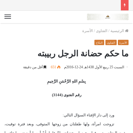
الق
الرئيسية
/
الفتاوى
/
الأسرة
الأسرة
الفتاوى
النكاح
ما حكم حضانة الرجل ربيبته
السبت 25 ربيع الأول 1438هـ 24-12-2016م
651
أقل من دقيقة
بِسْمِ اللهِ الرَّحْمَنِ الرَّحِيمِ
رقم الفتوى (3144)
ورد إلى دار الإفتاء السؤال التالي:
تزوجت امرأة، ولها طفلتان من زوجها المتوفى، وبعد فترة توفيت،
وبقيت البنتان معي، فهل يجوز لي حضانتهما؟ علما بأنّ أمهما أوصتني بإبقائهما