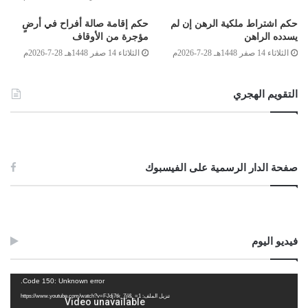
حكم اشتراط ملكية الرهن إن لم
حكم إقامة صالة أفراح في أرضٍ
يسدده الراهن
مؤجرة من الأوقاف
الثلاثاء 14 صفر 1448هـ 28-7-2026م
الثلاثاء 14 صفر 1448هـ 28-7-2026م
أعضاء لجنة الفتوى:
أحمد ميلاد قدور
التقويم الهجري
الصادق بن عبد الرحمن الغرياني
صفحة الدار الرسمية على الفيسبوك
مفتي عام ليبيا
07/ربيع الأول/1438هـ
فيديو اليوم
06/ديسمبر/2016م
Post Views:
1٬527
مشغل
Code 150: Unknown error.
الوسوم
الربيبة تحرم بالدخول بأمها
حق الحضانة
الفيديو
تنزيل الملف: https://www.youtube.com/watch?v=FJdj7tk_7jI&_=1