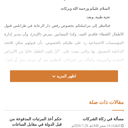
السلام عليكم ورحمة الله وبركاته.
تحية طيبة، وبعد:
فبالنظر إلى مراسلتكم بخصوص رفض دار الرعاية في طرابلس قبول
الأطفال اللقطاء فاقدي القيد، وكذا المصابين بمرض (الإيدز)، وأن مدير إدارة
المؤسسات الاجتماعية رد على طلبكم بالخصوص، بأن قبولهم منافٍ للائحة
الداخلية المعمول بها
،
والتي نصت على: “أنْ يكون الطفل خاليا من الأمراض
المعدية والمزمنة، والتأكد من إجراءات التطعيم ضد أي مرض سارٍ أو مُعدٍ”،
وأنكم وجدتم في القانون ما يدل على قبولهم، كما جاء في قرار وزير الشباب
اظهر المزيد
والشؤون الاجتماعية رقم (19) لسنة 1972م، بشأن تنظيم دور الرعاية في المادة
رقم (1): “تتولى دور الحضانة قبول الأطفال الذين تقل أعمارهم عن ست
سنوات، وذلك وفقا للترتيب والشروط التالية:
مقالات ذات صلة
1- الأطفال اللقطاء دون قيد أو شرط.
2- الأطفال المحالين من الجهات القضائية ومراكز الشرطة والمستشفيات”.
مسألة في زكاة الشركات
حكم أخذ المرتبات المدفوعة من
“المادة رقم (5): “يتعين توقيع الكشف الطبي على كل فرد تقرر قبوله في إحدى
قبل الدولة في مقابل الساعات
الثلاثاء 14 صفر 1448هـ 28-7-2026م