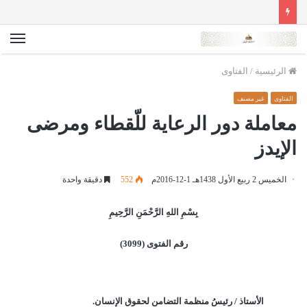
الق
الرئيسية
/
الفتاوى
الفتاوى
غير مصنف
معاملة دور الرعاية للّقطاء ومرضى
الإيدز
الخميس 2 ربيع الأول 1438هـ 1-12-2016م
552
دقيقة واحدة
بِسْمِ اللهِ الرَّحْمَنِ الرَّحِيمِ
رقم الفتوى (3099)
الأستاذ / رئيسُ منظمة التضامنِ لحقوق الإنسان.