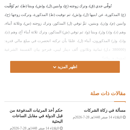
تُوفِّي جدي (ق)، وترك زوجته (ع)، وابنين (ل)، و(ش)، وبنتا (ط)، ثم تُوُفِّيت
(ع) المذكورة، عن ابنيها (ل)، و(ش)، ثم توفيت (ط) المذكورة، وتركت زوجها (ح)،
وابنين (م)، و(ن)، وبنتين، ثمَّ توفي (ل) المذكور، وترك زوجته (س)، وثلاثة أبناء،
وهم (د)، و(ذ) و(ر)، وبنتا (و)، ثم توفي (ش) المذكور، وترك ثلاثة أبناء أخ، وهم (د)،
و(ذ)، و(ر) المذكورون، أبناء (ل)، علمًا بأن تركته انحصرت في مبلغ مالي قدره:
(380000 د.ل) ثمانية وثلاثون ألف دينار ليبي، فنرجو بيان القسمة الشرعية
لحقوق هــولاء؟
اظهر المزيد
الجواب:
الحمد لله، والصلاة والسلام على رسول الله، وعلى آله وصحبه ومن
مقالات ذات صلة
والاه.
مسألة في زكاة الشركات
حكم أخذ المرتبات المدفوعة من
أما بعد:
قبل الدولة في مقابل الساعات
الثلاثاء 14 صفر 1448هـ 28-7-2026م
البحثية
الثلاثاء 14 صفر 1448هـ 28-7-2026م