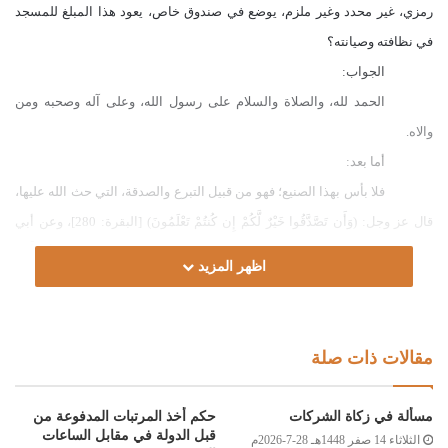
رمزي، غير محدد وغير ملزم، يوضع في صندوق خاص، يعود هذا المبلغ للمسجد
في نظافته وصيانته؟
الجواب:
الحمد لله، والصلاة والسلام على رسول الله، وعلى آله وصحبه ومن
والاه.
أما بعد:
فلا بأس بهذا الصنيع؛ فهو من قبيل التبرع والصدقة، التي حث الله عليها،
قال عز وجل:
)
وَأَن تَصَّدَّقُوا خَيْرٌ لَّكُمْ إِن كُنتُمْ تَعْلَمُونَ
(
[البقرة: 280]، وعن أبي
هريرة رضي الله عنه قال: قال رسول الله صلى الله عليه وسلم: (مَا تَصَدَّقَ أَحَدٌ
اظهر المزيد
بِصَدَقَةٍ مِنْ طَيِّبٍ – وَلَا يَقْبَلُ اللَّهُ إِلَّا الطَّيِّبَ – إِلَّا أَخَذَهَا الرَّحْمَنُ بِيَمِينِهِ، وَإِنْ كَانَتْ
تَمْرَةً، فَتَرْبُو فِي كَفِّ الرَّحْمَنِ حَتَّى تَكُونَ أَعْظَمَ مِنْ الْجَبَلِ؛ كَمَا يُرَبِّي أَحَدُكُمْ فَلُوَّهُ
أَوْ فَصِيلَهُ) [البخاري:1410،مسلم:1014]، والله أعلم.
مقالات ذات صلة
وصلى الله على سيدنا محمد وعلى آله وصحبه وسلم
مسألة في زكاة الشركات
حكم أخذ المرتبات المدفوعة من
قبل الدولة في مقابل الساعات
الثلاثاء 14 صفر 1448هـ 28-7-2026م