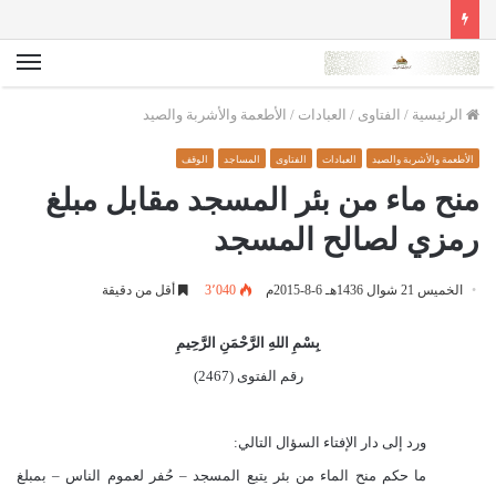
الق
الرئيسية
/
الفتاوى
/
العبادات
/
الأطعمة والأشربة والصيد
الأطعمة والأشربة والصيد
العبادات
الفتاوى
المساجد
الوقف
منح ماء من بئر المسجد مقابل مبلغ
رمزي لصالح المسجد
الخميس 21 شوال 1436هـ 6-8-2015م
3٬040
أقل من دقيقة
بِسْمِ اللهِ الرَّحْمَنِ الرَّحِيمِ
رقم الفتوى (2467)
ورد إلى دار الإفتاء السؤال التالي:
ما حكم منح الماء من بئر يتبع المسجد – حُفر لعموم الناس – بمبلغ