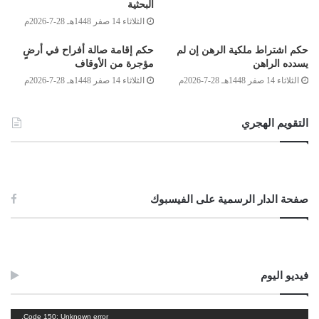
البحثية
لجنة الفتوى بدار الإفتاء
:
الثلاثاء 14 صفر 1448هـ 28-7-2026م
محمد الهادي كريدان
حكم اشتراط ملكية الرهن إن لم
حكم إقامة صالة أفراح في أرضٍ
أحمد محمد الكوحة
يسدده الراهن
مؤجرة من الأوقاف
الثلاثاء 14 صفر 1448هـ 28-7-2026م
الثلاثاء 14 صفر 1448هـ 28-7-2026م
غيث بن محمود الفاخري
نائب مفتي عام ليبيا
التقويم الهجري
12/شوال/1436هـ
27/يوليو/2015م
صفحة الدار الرسمية على الفيسبوك
Post Views:
3٬496
الوسوم
التصدق بماء المسجد
بيع الماء
فيديو اليوم
مشغل
Code 150: Unknown error.