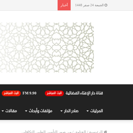
أخبار
الجمعة 24 صفر 1448
قناة دار الإفتاء الفضائية
90.FM 9
البث المباشر
البث المباشر
المرئيات
صادر الدار
مؤلفات وأبحاث
مقالات
الرئيسية
/
الفتاوى
/
من صور التأمين الطبي التكافلي