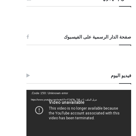
صفحة الدار الرسمية على الفيسبوك
فيديو اليوم
مشغل
Code 150: Unknown error.
الفيديو
تنزيل الملف: https://www.youtube.com/watch?v=FJdj7tk_7jI&_=1