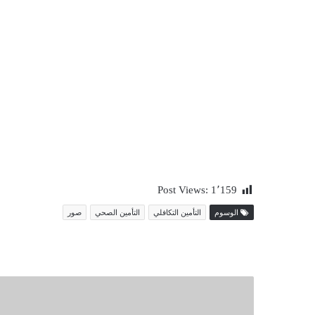
Post Views:
1٬159
الوسوم
التأمين التكافلي
التأمين الصحي
صور