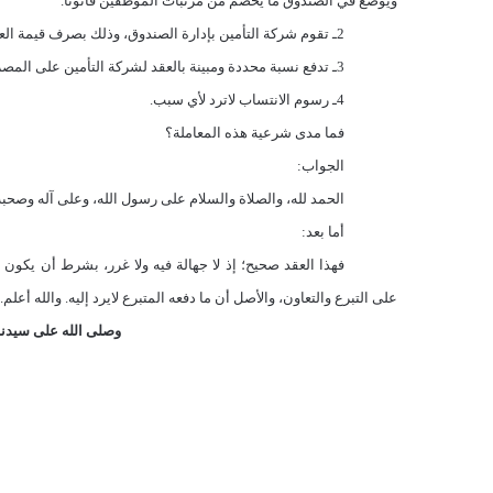
ويوضع في الصندوق ما يخصم من مرتبات الموظفين قانونا.
2ـ تقوم شركة التأمين بإدارة الصندوق، وذلك بصرف قيمة العلاج للمراكز الصحية.
3ـ تدفع نسبة محددة ومبينة بالعقد لشركة التأمين على المصروفات الفعلية بقيمة العلاج، نظير تقديم خدماتها، كأتعاب إدارتها لهذا الصندوق.
4ـ رسوم الانتساب لاترد لأي سبب.
فما مدى شرعية هذه المعاملة؟
الجواب:
الحمد لله، والصلاة والسلام على رسول الله، وعلى آله وصحبه 
أما بعد:
فهذا العقد صحيح؛ إذ لا جهالة فيه ولا غرر، بشرط أن يكون 
على التبرع والتعاون، والأصل أن ما دفعه المتبرع لايرد إليه. والله أعلم.
وصلى الله على سيدنا