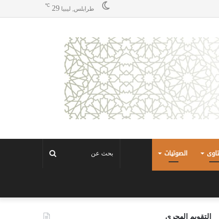
℃
29
طرابلس, ليبيا
تاوى
الصوتيات
بحث
عن
التقويم الهجري