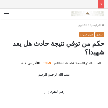
الق
الرئيسية
/
الفتاوى
الفتاوى
فتاوى الشهادة
حكم من توفي نتيجة حادث هل يعد
شهيدا؟
السبت 20 ذو القعدة 1433هـ 6-10-2012م
720
أقل من دقيقة
بسم الله الرحمن الرحيم
رقم الفتوى ( )