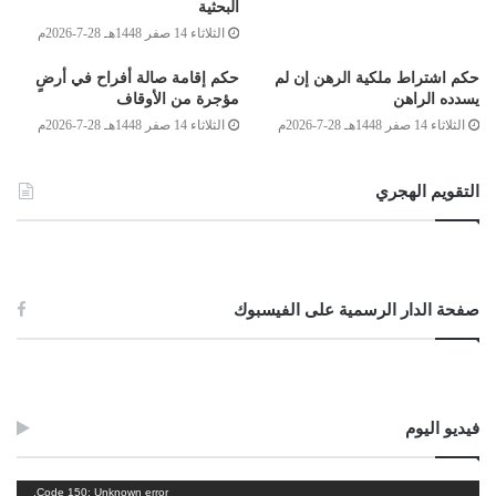
البحثية
والله أعلم.
الثلاثاء 14 صفر 1448هـ 28-7-2026م
حكم اشتراط ملكية الرهن إن لم
حكم إقامة صالة أفراح في أرضٍ
وصلى الله على سيدنا محمد وعلى آله وصحبه وسلم
يسدده الراهن
مؤجرة من الأوقاف
الثلاثاء 14 صفر 1448هـ 28-7-2026م
الثلاثاء 14 صفر 1448هـ 28-7-2026م
التقويم الهجري
الصادق بن عبد الرحمن الغرياني
صفحة الدار الرسمية على الفيسبوك
مفتي عام ليبيا
فيديو اليوم
Post Views:
1٬112
الوسوم
الثوار
الثورة
الشهداء
مشغل
Code 150: Unknown error.