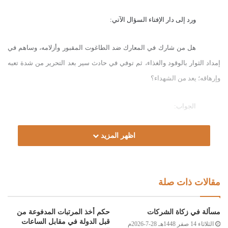
ورد إلى دار الإفتاء السؤال الآتي:
هل من شارك في المعارك ضد الطاغوت المقبور وأزلامه، وساهم في
إمداد الثوار بالوقود والغذاء، ثم توفي في حادث سير بعد التحرير من شدة تعبه
وإرهاقه؛ يعد من الشهداء؟
الجواب:
الحمد لله، والصلاة والسلام على رسول الله، وعلى آله وصحبه ومن ولاه.
اظهر المزيد
أما بعد:
مقالات ذات صلة
فإن المتوفَّى الذي ذكر في سؤالكم، الذي كانت وفاته إثر حادث سير من
شدة تعبه وإرهاقه لا يستحق الميزات المخصصة للشهداء من قبل وزارة الشهداء
مسألة في زكاة الشركات
حكم أخذ المرتبات المدفوعة من
والمفقودين، نسأل الله عز وجل أن يتغمده برحمته، وأن يجزل له الأجر والثواب.
قبل الدولة في مقابل الساعات
الثلاثاء 14 صفر 1448هـ 28-7-2026م