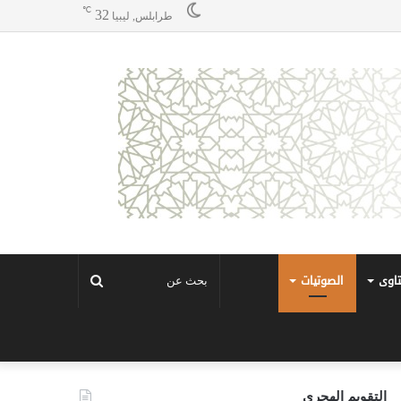
℃
32
طرابلس, ليبيا
تاوى
الصوتيات
بحث
عن
التقويم الهجري