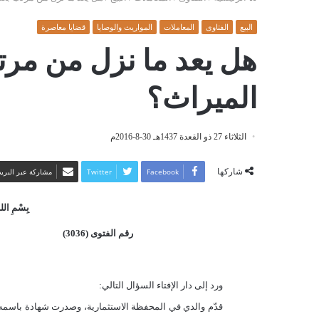
البيع
الفتاوى
المعاملات
المواريث والوصايا
قضايا معاصرة
هل يعد ما نزل من مرت
الميراث؟
الثلاثاء 27 ذو القعدة 1437هـ 30-8-2016م
شاركها
Facebook
Twitter
مشاركة عبر البريد
بِسْمِ اللهِ
رقم الفتوى (3036)
ورد إلى دار الإفتاء السؤال التالي:
قدّم والدي في المحفظة الاستثمارية، وصدرت شهادة باسمه،