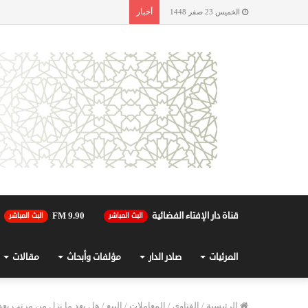
أخبار
الخميس 23 صفر 1448
قناة دار الإفتاء الفضائية
90.FM 9
البث المباشر
البث المباشر
المرئيات
صادر الدار
مؤلفات وأبحاث
مقالات
الرئيسية
/
الفتاوى
/
المعاملات
/
البيع
/
هل يعد ما نزل من مرتب بعد