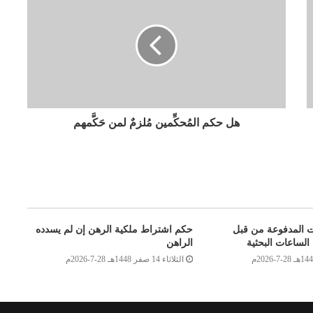
هل حكم المُحكِّمين مُلزمٌ لمن حَكَّمهم
ت المدفوعة من قبل
حكم اشتراط ملكية الرهن إن لم يسدده
الساعات البحثية
الراهن
الثلاثاء 14 صفر 1448هـ 28-7-2026م