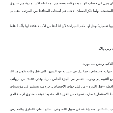
ان ينزل في حساب الوالد بعد وفاته بعضه من المحفظة
الاستثمارية من صندوق
لمحفظة، ولما خيَّرَ الضمان الاجتماعي أصحابَ المحافظ بين المرتب الضماني
فصيل؟ وهل لها حكم الميراث؛ لأن لنا أختا من الأب لا علاقة لها بأمِّنا؟ علما
ومن والاه.
لدكم، وليس مما يورث.
جهات الاختصاص، فما نزل في حسابه عن الشهور التي قبل وفاته يكون ميراثا،
ع التنبيه إلى وجوب التخلص من الجزء الخاص بالربا، وقدره
30
%، من الرواتب
حافظة – قبل الثورة – من قبل جهات الاختصاص، جزء منه يستثمر في مؤسسات
افظ الاستثمارية صارت تصرف من الخزينة العامة، بعد توقف صندوق الإنماء الذي
ويجب التخلص منه بإنفاقه في سبيل الله، وفي الصالح العام، كالطرق والمدارس