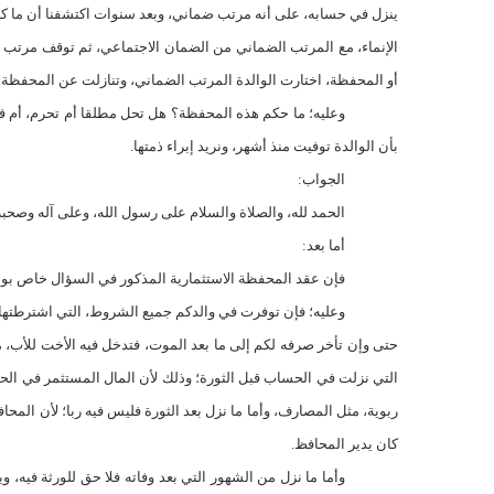
ينزل في حسابه، على أنه مرتب ضماني، وبعد سنوات اكتشفنا أن ما ك
الإنماء، مع المرتب الضماني من الضمان الاجتماعي، ثم توقف مرتب ا
أو المحفظة، اختارت الوالدة المرتب الضماني، وتنازلت عن المحفظة.
وعليه؛ ما حكم هذه المحفظة؟ هل تحل مطلقا أم تحرم، أم فيها ت
بأن الوالدة توفيت منذ أشهر، ونريد إبراء ذمتها.
الجواب:
الحمد لله، والصلاة والسلام على رسول الله، وعلى آله وصحبه 
أما بعد:
فإن عقد المحفظة الاستثمارية المذكور في السؤال خاص بوا
وعليه؛ فإن توفرت في والدكم جميع الشروط، التي اشترطتها 
حتى وإن تأخر صرفه لكم إلى ما بعد الموت، فتدخل فيه الأخت للأب، م
التي نزلت في الحساب قبل الثورة؛ وذلك لأن المال المستثمر في ال
ربوية، مثل المصارف، وأما ما نزل بعد الثورة فليس فيه ربا؛ لأن المح
كان يدير المحافظ.
وأما ما نزل من الشهور التي بعد وفاته فلا حق للورثة فيه، 