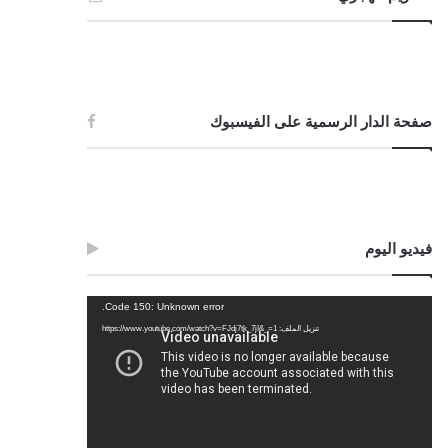
صفحة الدار الرسمية على الفيسبوك
فيديو اليوم
مشغل
Code 150: Unknown error.
الفيديو
تنزيل الملف: https://www.youtube.com/watch?v=FJdj7tk_7jI&_=1